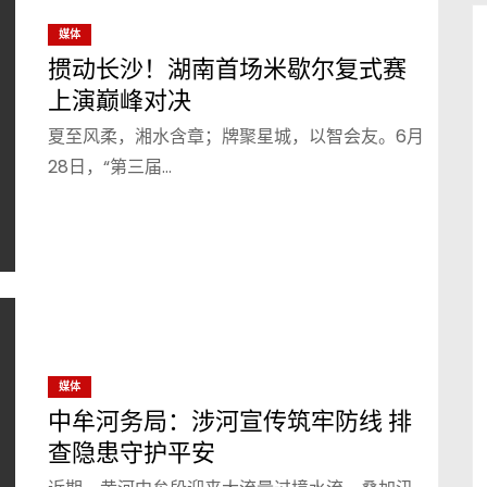
媒体
掼动长沙！湖南首场米歇尔复式赛
上演巅峰对决
夏至风柔，湘水含章；牌聚星城，以智会友。6月
28日，“第三届…
媒体
中牟河务局：涉河宣传筑牢防线 排
查隐患守护平安