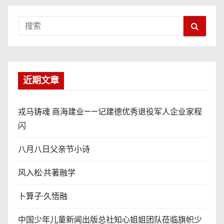
近期文章
戎马铸魂 商海建业——记建德优秀退役军人企业家程
闪
八月八日父亲节小诗
风入松·共著融学
卜算子·久悟融
中国少年儿童新闻出版总社知心姐姐团队莅临旗帜少