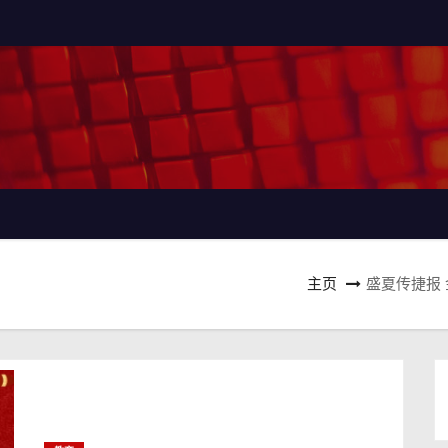
主页
盛夏传捷报 