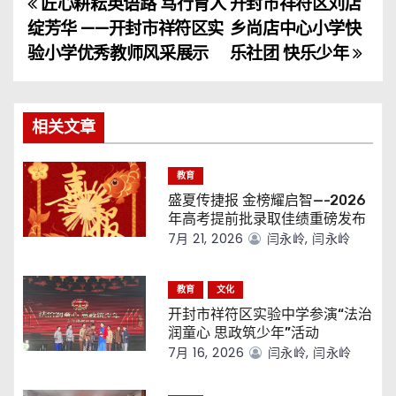
匠心耕耘英语路 笃行育人
开封市祥符区刘店
文
绽芳华 ——开封市祥符区实
乡尚店中心小学快
章
验小学优秀教师风采展示
乐社团 快乐少年
导
航
相关文章
教育
盛夏传捷报 金榜耀启智—-2026
年高考提前批录取佳绩重磅发布
7月 21, 2026
闫永岭, 闫永岭
教育
文化
开封市祥符区实验中学参演“法治
润童心 思政筑少年”活动
7月 16, 2026
闫永岭, 闫永岭