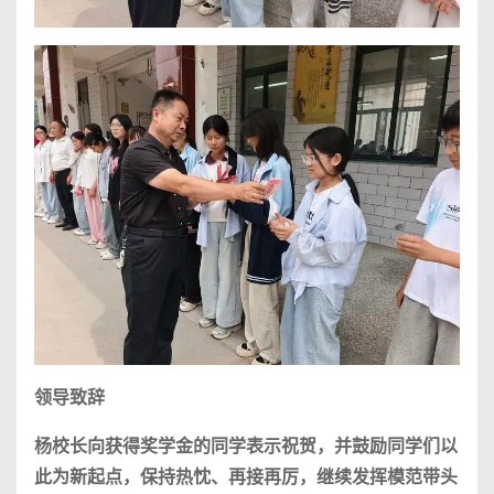
领导致辞
杨校长向获得奖学金的同学表示祝贺，并鼓励同学们以
此为新起点，保持热忱、再接再厉，继续发挥模范带头