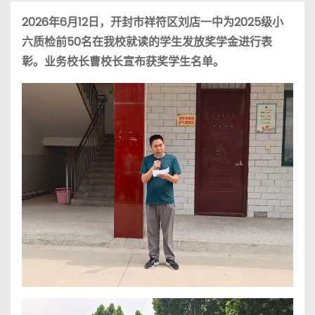
2026年6月12日，开封市祥符区刘店一中为2025级小
六质检前50名在我校就读的学生发放奖学金进行表
彰。业务校长曹校长宣布获奖学生名单。