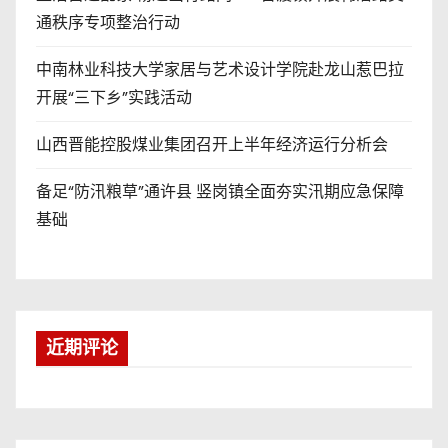
通秩序专项整治行动
中南林业科技大学家居与艺术设计学院赴龙山惹巴拉
开展“三下乡”实践活动
山西晋能控股煤业集团召开上半年经济运行分析会
备足“防汛粮草”通许县 竖岗镇全面夯实汛期应急保障
基础
近期评论