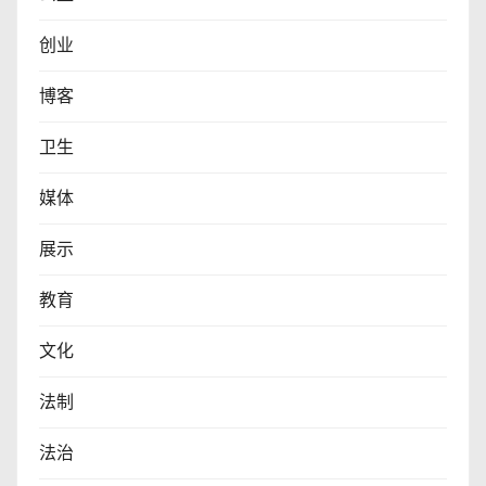
创业
博客
卫生
媒体
展示
教育
文化
法制
法治