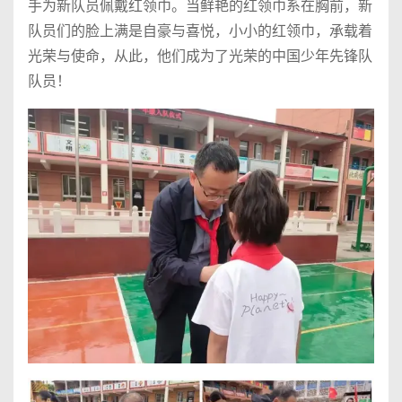
手为新队员佩戴红领巾。当鲜艳的红领巾系在胸前，新
队员们的脸上满是自豪与喜悦，小小的红领巾，承载着
光荣与使命，从此，他们成为了光荣的中国少年先锋队
队员！