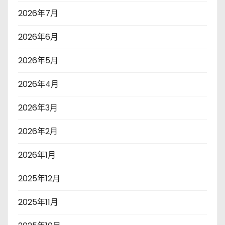
2026年7月
2026年6月
2026年5月
2026年4月
2026年3月
2026年2月
2026年1月
2025年12月
2025年11月