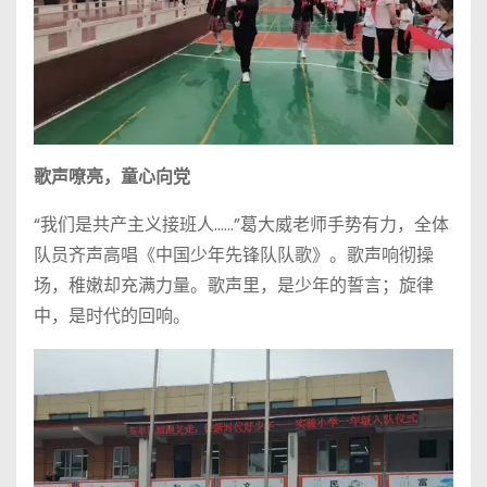
歌声嘹亮，童心向党
“我们是共产主义接班人……”葛大威老师手势有力，全体
队员齐声高唱《中国少年先锋队队歌》。歌声响彻操
场，稚嫩却充满力量。歌声里，是少年的誓言；旋律
中，是时代的回响。