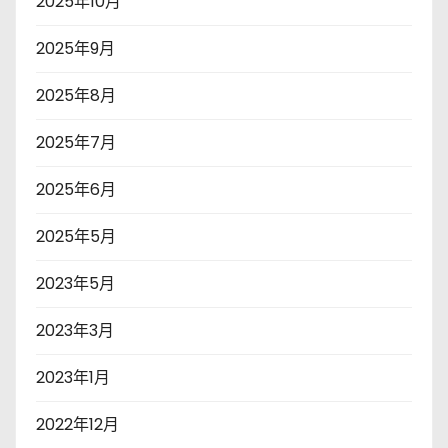
2025年10月
2025年9月
2025年8月
2025年7月
2025年6月
2025年5月
2023年5月
2023年3月
2023年1月
2022年12月