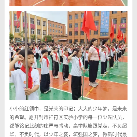
小小的红领巾，是光荣的印记；大大的少年梦，是未来
的希望。愿开封市祥符区实验小学的每一位少先队员，
都能铭记此刻的庄严与感动，高举队旗跟党走，不负韶
华、不负时代，以少年之姿，筑强国之梦，做新时代最