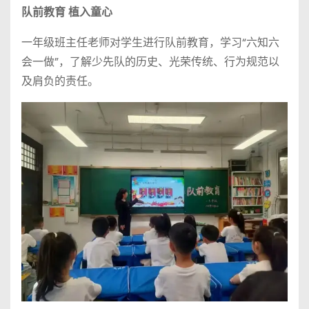
队前教育 植入童心
一年级班主任老师对学生进行队前教育，学习“六知六
会一做”，了解少先队的历史、光荣传统、行为规范以
及肩负的责任。