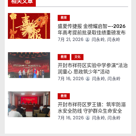
相关文章
教育
盛夏传捷报 金榜耀启智—-2026
年高考提前批录取佳绩重磅发布
7月 21, 2026
闫永岭, 闫永岭
教育
文化
开封市祥符区实验中学参演“法治
润童心 思政筑少年”活动
7月 16, 2026
闫永岭, 闫永岭
教育
开封市祥符区罗王镇：筑牢防溺
水安全防线 守护群众生命安全
7月 16, 2026
闫永岭, 闫永岭