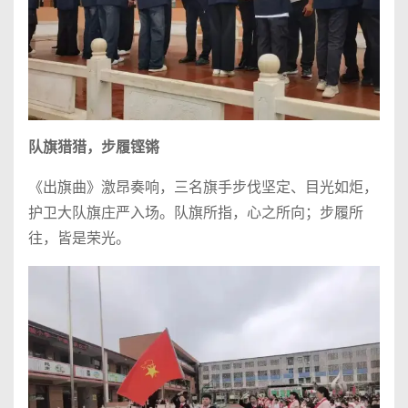
队旗猎猎，步履铿锵
《出旗曲》激昂奏响，三名旗手步伐坚定、目光如炬，
护卫大队旗庄严入场。队旗所指，心之所向；步履所
往，皆是荣光。