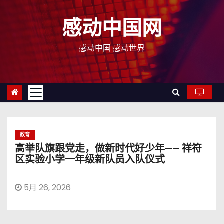
跳
至
感动中国网
内
容
感动中国 感动世界
教育
高举队旗跟党走，做新时代好少年—— 祥符
区实验小学一年级新队员入队仪式
5月 26, 2026