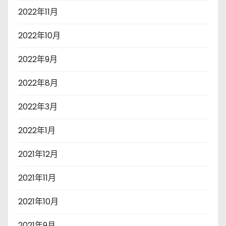
2022年11月
2022年10月
2022年9月
2022年8月
2022年3月
2022年1月
2021年12月
2021年11月
2021年10月
2021年9月