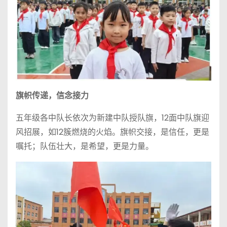
旗帜传递，信念接力
五年级各中队长依次为新建中队授队旗，12面中队旗迎
风招展，如12簇燃烧的火焰。旗帜交接，是信任，更是
嘱托；队伍壮大，是希望，更是力量。