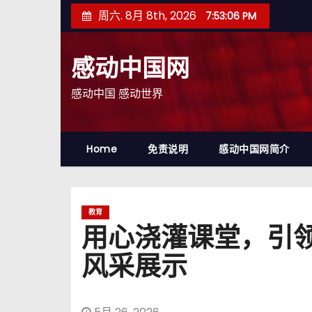
跳
周六. 8月 8th, 2026
7:53:08 PM
至
内
感动中国网
容
感动中国 感动世界
Home
免责说明
感动中国网简介
教育
用心浇灌课堂，引
风采展示