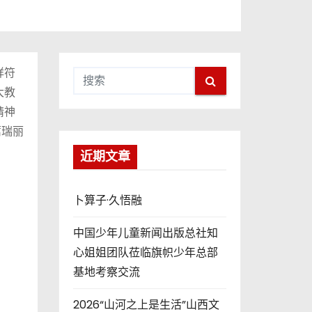
祥符
大教
精神
蒿瑞丽
近期文章
卜算子·久悟融
中国少年儿童新闻出版总社知
心姐姐团队莅临旗帜少年总部
基地考察交流
2026“山河之上是生活”山西文