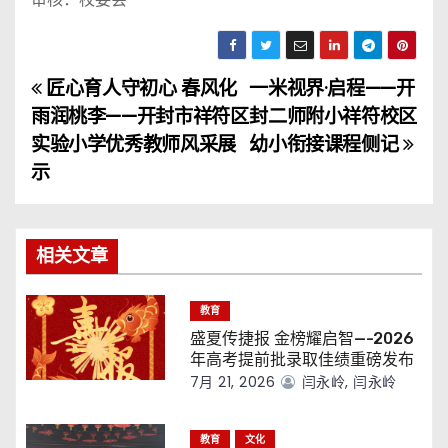
匠心育人守初心 春风化
一米视界·启程——开
文
雨润桃李——开封市祥符区
封二师附小祥符校区
章
实验小学优秀教师风采展
幼小衔接课程侧记
示
导
航
相关文章
教育
盛夏传捷报 金榜耀启智—-2026
年高考提前批录取佳绩重磅发布
7月 21, 2026
闫永岭, 闫永岭
教育
文化