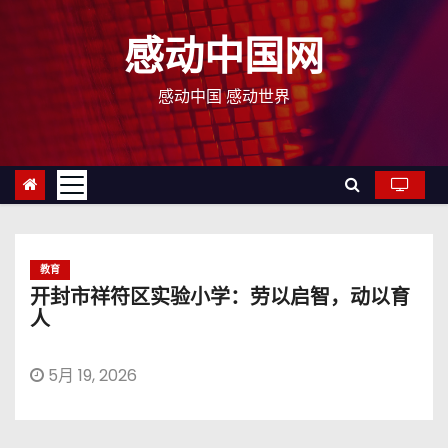
跳
至
感动中国网
内
容
感动中国 感动世界
教育
开封市祥符区实验小学：劳以启智，动以育
人
5月 19, 2026