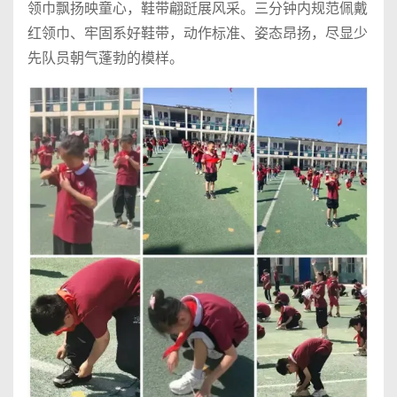
领巾飘扬映童心，鞋带翩跹展风采。三分钟内规范佩戴
红领巾、牢固系好鞋带，动作标准、姿态昂扬，尽显少
先队员朝气蓬勃的模样。