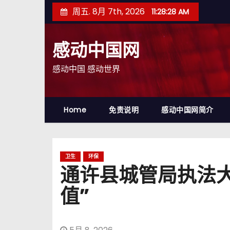
跳
周五. 8月 7th, 2026
11:28:30 AM
至
内
感动中国网
容
感动中国 感动世界
Home
免责说明
感动中国网简介
卫生
环保
通许县城管局执法大
值”