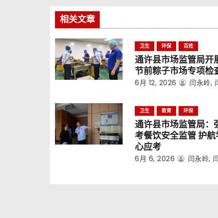
导
相关文章
航
卫生
环保
百姓
通许县市场监管局开
节前粽子市场专项检
6月 12, 2026
闫永岭, 
卫生
教育
环保
通许县市场监管局：
考餐饮安全监管 护航
心应考
6月 6, 2026
闫永岭, 