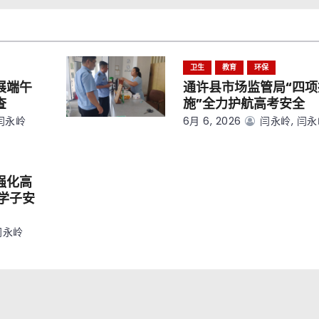
卫生
教育
环保
展端午
通许县市场监管局“四项
查
施”全力护航高考安全
闫永岭
6月 6, 2026
闫永岭, 闫
强化高
学子安
闫永岭