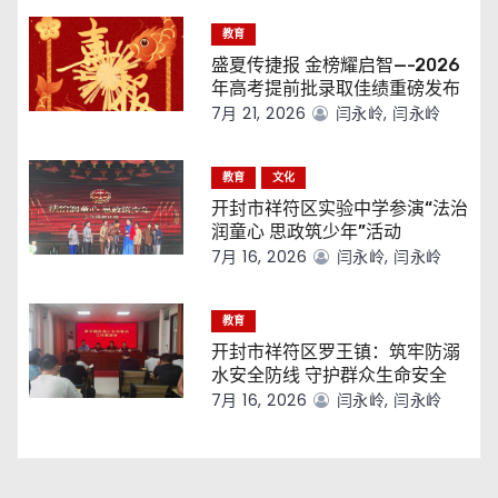
教育
盛夏传捷报 金榜耀启智—-2026
年高考提前批录取佳绩重磅发布
7月 21, 2026
闫永岭, 闫永岭
教育
文化
开封市祥符区实验中学参演“法治
润童心 思政筑少年”活动
7月 16, 2026
闫永岭, 闫永岭
教育
开封市祥符区罗王镇：筑牢防溺
水安全防线 守护群众生命安全
7月 16, 2026
闫永岭, 闫永岭