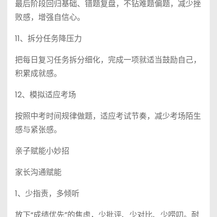
最后阶段回归基础、错题复盘，不钻难题偏题，减少挫
败感，增强自信心。
11、拆分任务降压力
把每日复习任务拆分细化，完成一项就适当鼓励自己，
积累成就感。
12、模拟适应考场
按照中考时间规律做题，适应考试节奏，减少考场陌生
感与紧张感。
亲子赋能小妙招
家长沟通赋能
1、少指责，多倾听
放下“成绩优先”的焦虑，少批评、少对比、少唠叨。耐