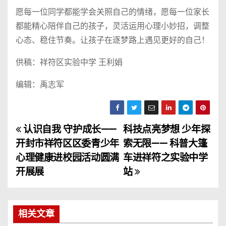
愿每一位同学都能学会关照自己的情绪，愿每一位家长
都能精心陪伴自己的孩子，灵活运用心理小妙招，调整
心态、稳住节奏。让孩子在逐梦路上遇见更好的自己！
供稿：祥符区实验中学 王利娟
编辑：禹志军
认识自我 守护成长——
科技点亮梦想 少年探
文
开封市祥符区区委青少年
索无限—— 科普大篷
章
心理健康进校园活动圆满
车进祥符之实验中学
开展展
站
导
航
相关文章