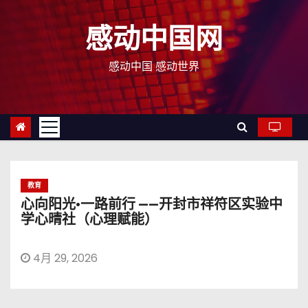
跳
至
感动中国网
内
容
感动中国 感动世界
教育
心向阳光·一路前行 ——开封市祥符区实验中
学心晴社（心理赋能）
4月 29, 2026