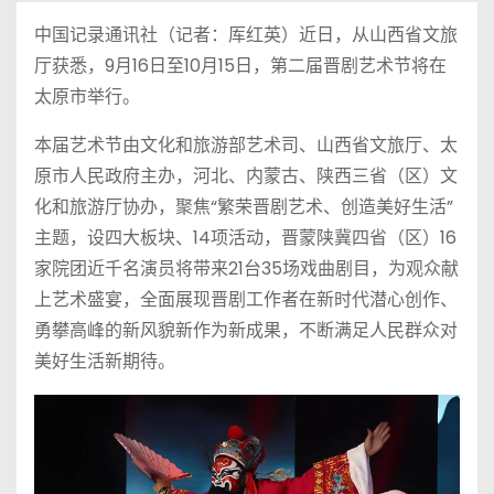
中国记录通讯社（记者：厍红英）近日，从山西省文旅
厅获悉，9月16日至10月15日，第二届晋剧艺术节将在
太原市举行。
本届艺术节由文化和旅游部艺术司、山西省文旅厅、太
原市人民政府主办，河北、内蒙古、陕西三省（区）文
化和旅游厅协办，聚焦“繁荣晋剧艺术、创造美好生活”
主题，设四大板块、14项活动，晋蒙陕冀四省（区）16
家院团近千名演员将带来21台35场戏曲剧目，为观众献
上艺术盛宴，全面展现晋剧工作者在新时代潜心创作、
勇攀高峰的新风貌新作为新成果，不断满足人民群众对
美好生活新期待。