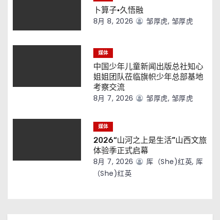
卜算子·久悟融
8月 8, 2026
邹厚虎, 邹厚虎
媒体
中国少年儿童新闻出版总社知心
姐姐团队莅临旗帜少年总部基地
考察交流
8月 7, 2026
邹厚虎, 邹厚虎
媒体
2026“山河之上是生活”山西文旅
体验季正式启幕
8月 7, 2026
厍（she)红英, 厍
（she)红英