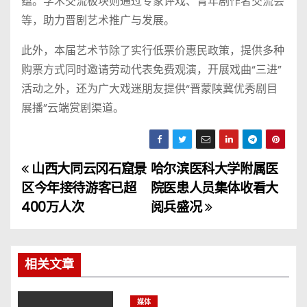
蕴。学术交流板块则通过专家评戏、青年剧作者交流会
等，助力晋剧艺术推广与发展。
此外，本届艺术节除了实行低票价惠民政策，提供多种
购票方式同时邀请劳动代表免费观演，开展戏曲“三进”
活动之外，还为广大戏迷朋友提供“晋蒙陕冀优秀剧目
展播”云端赏剧渠道。
山西大同云冈石窟景
哈尔滨医科大学附属医
文
区今年接待游客已超
院医患人员集体收看大
章
400万人次
阅兵盛况
导
航
相关文章
媒体