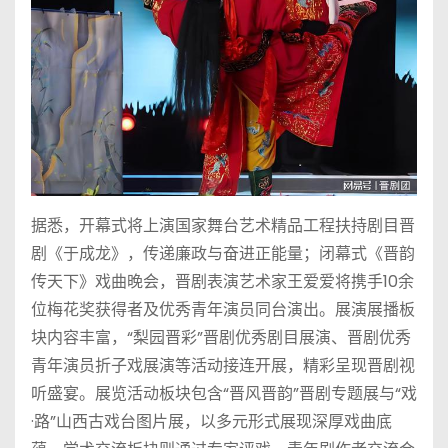
据悉，开幕式将上演国家舞台艺术精品工程扶持剧目晋
剧《于成龙》，传递廉政与奋进正能量；闭幕式《晋韵
传天下》戏曲晚会，晋剧表演艺术家王爱爱将携手10余
位梅花奖获得者及优秀青年演员同台演出。展演展播板
块内容丰富，“梨园晋彩”晋剧优秀剧目展演、晋剧优秀
青年演员折子戏展演等活动接连开展，精彩呈现晋剧视
听盛宴。展览活动板块包含“晋风晋韵”晋剧专题展与“戏
·路”山西古戏台图片展，以多元形式展现深厚戏曲底