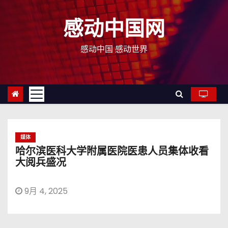
跳
至
感动中国网
内
容
感动中国 感动世界
媒体
哈尔滨医科大学附属医院医患人员集体收看
大阅兵盛况
9月 4, 2025