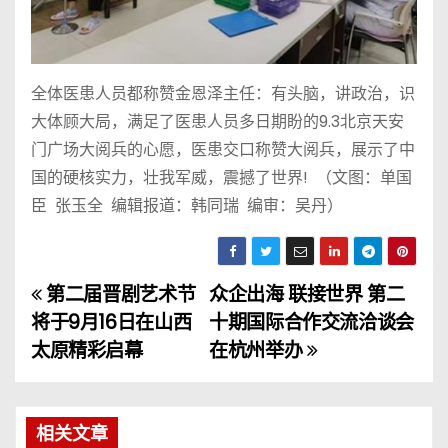
全体医患人员都称赞金恩泽主任：有头脑，讲政治，识
大体顾大局，满足了医患人员多日期盼的9.3北京天安
门广场大阅兵的心愿，医患交口称赞大阅兵，展示了中
国的硬核实力，壮我军威，震撼了世界! （文图：单国
臣 张玉全 编辑报道：韩同瑞 编审：吴丹）
第二届晋剧艺术节
众企出海 联接世界 第二
文
将于9月16日在山西
十期国际合作交流洽谈会
章
太原精彩启幕
在杭州举办
导
航
相关文章