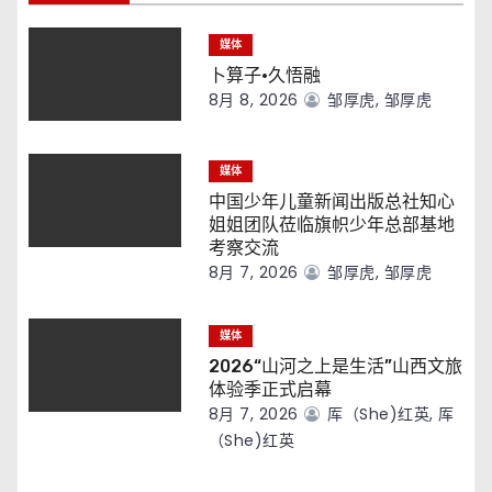
媒体
卜算子·久悟融
8月 8, 2026
邹厚虎, 邹厚虎
媒体
中国少年儿童新闻出版总社知心
姐姐团队莅临旗帜少年总部基地
考察交流
8月 7, 2026
邹厚虎, 邹厚虎
媒体
2026“山河之上是生活”山西文旅
体验季正式启幕
8月 7, 2026
厍（she)红英, 厍
（she)红英