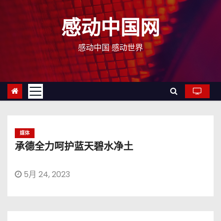
跳
至
感动中国网
内
容
感动中国 感动世界
媒体
承德全力呵护蓝天碧水净土
5月 24, 2023