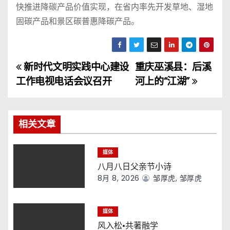
快推进降碳产品价值实现，在省内率先开发草地、湿地
固碳产品和景区碳普惠降碳产品。
新时代文明实践中心建设
重庆巫溪县：后溪
文
工作电视电话会议召开
河上的“江湖”
章
导
相关文章
航
媒体
八月八日父亲节小诗
8月 8, 2026
邹厚虎, 邹厚虎
媒体
风入松·共著融学