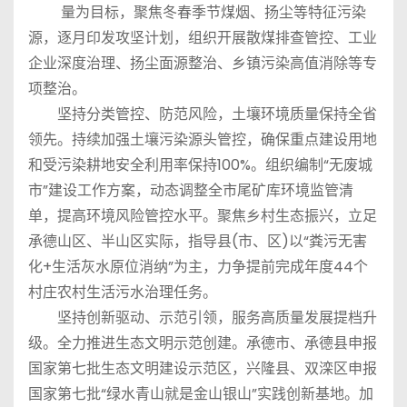
量为目标，聚焦冬春季节煤烟、扬尘等特征污染
源，逐月印发攻坚计划，组织开展散煤排查管控、工业
企业深度治理、扬尘面源整治、乡镇污染高值消除等专
项整治。
坚持分类管控、防范风险，土壤环境质量保持全省
领先。持续加强土壤污染源头管控，确保重点建设用地
和受污染耕地安全利用率保持100%。组织编制“无废城
市”建设工作方案，动态调整全市尾矿库环境监管清
单，提高环境风险管控水平。聚焦乡村生态振兴，立足
承德山区、半山区实际，指导县(市、区)以“粪污无害
化+生活灰水原位消纳”为主，力争提前完成年度44个
村庄农村生活污水治理任务。
坚持创新驱动、示范引领，服务高质量发展提档升
级。全力推进生态文明示范创建。承德市、承德县申报
国家第七批生态文明建设示范区，兴隆县、双滦区申报
国家第七批“绿水青山就是金山银山”实践创新基地。加