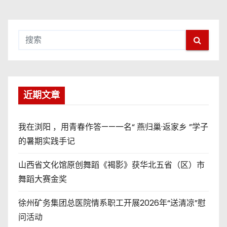
近期文章
我在浏阳 ，用青春作答——一名“ 燕归巢·返家乡 ”学子
的暑期实践手记
山西省文化馆原创舞蹈《褐影》获华北五省（区）市
舞蹈大赛金奖
徐州矿务集团总医院情系职工开展2026年“送清凉”慰
问活动