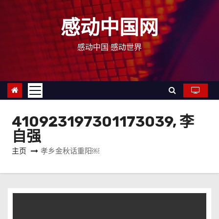
跳
至
感动中国网
内
容
感动中国 感动世界
410923197301173039, 李
自强
主页
孝乡金秋话重阳￼