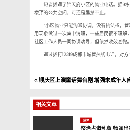
记者拨通了锦天府小区的物业电话。据9栋3
楼顶的公共空间，可还是屡禁不止。
“小区物业只能沟通协调，没有执法权，管理
用现象做过一次集中清理，一些居民很不理解
社区工作人员一同协调劝导，但依然收效甚微
通过拨打12319成都市城管热线电话，对方
顺庆区上演童话舞台剧 增强未成年人
文
章
导
相关文章
航
媒体
整治占道乱象 畅通出