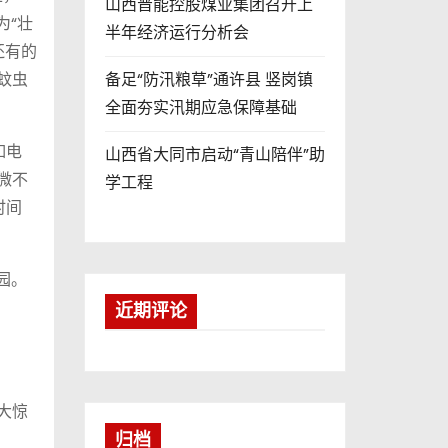
山西晋能控股煤业集团召开上
为“壮
半年经济运行分析会
还有的
蚊虫
备足“防汛粮草”通许县 竖岗镇
全面夯实汛期应急保障基础
如电
山西省大同市启动“青山陪伴”助
微不
学工程
时间
园。
近期评论
大惊
归档