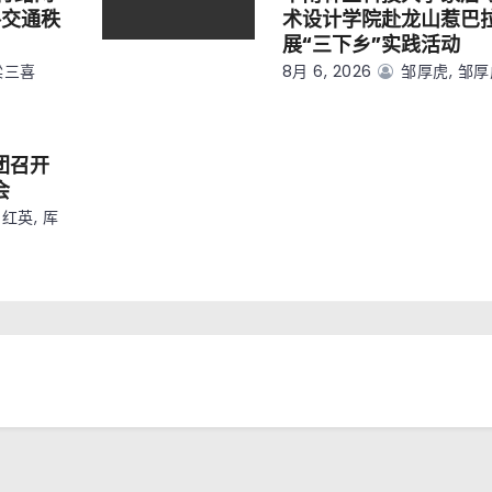
路交通秩
术设计学院赴龙山惹巴
展“三下乡”实践活动
梁三喜
8月 6, 2026
邹厚虎, 邹
团召开
会
红英, 厍