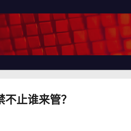
屡禁不止谁来管？