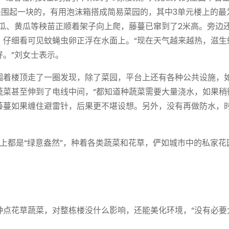
头围起一块的，有用泡沫箱搭成简易菜园的，其中3单元楼上的最
瓜、黄瓜等秧苗正顺着架子向上爬，藤蔓已窜到了2米高。旁边
，仔细看可见蚊蝇虫卵正浮在水面上。“现在天气越来越热，滋生
。”刘女士表示。
着楼顶走了一圈发现，除了菜园，平台上还有各种公共设施，
蔬菜甚至伸到了电线中间，“都知道种蔬菜需要大量浇水，如果稍
藤蔓如果缠住避雷针，后果更不堪设想。另外，没有再做防水，
都是“绿意盎然”，种着各类蔬菜和花草，俨如城市中的私家花
花草蔬菜，对整栋楼没什么影响，还能美化环境，“没有必要