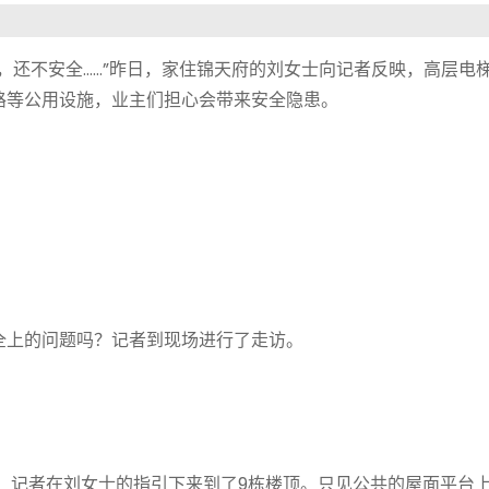
还不安全……”昨日，家住锦天府的刘女士向记者反映，高层电
路等公用设施，业主们担心会带来安全隐患。
上的问题吗？记者到现场进行了走访。
记者在刘女士的指引下来到了9栋楼顶。只见公共的屋面平台