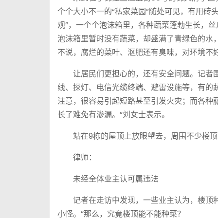
个个大小不一的“私家菜园”随处可见，有用砖
观”，一个个泡沫箱里，各种蔬菜蓬勃生长，丝
泡沫箱里暂时没有蔬菜，却盛满了青绿色的水
不说，腐烂的菜叶、沤肥还有臭味，对环境不好
让居民们更担心的，还有安全问题。记者围
线、探灯、电信光缆终端、避雷设施等，有的
注意，很容易引起短路甚至引发火灾；而各种
长了难免有渗漏。”刘女士表示。
站在9栋的屋顶上放眼望去，周围不少楼顶上
律师：
未经全体业主认可属违法
记者在走访中发现，一些业主认为，楼顶种点
小怪。”那么，究竟楼顶能不能种菜？