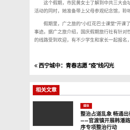
这个假期，市民黄女士了解到中共三大会址
活动的同时，她准备带上父母参观纪念馆，聆
假期里，广之旅的“小红花巴士课堂”开课了
事迹。据广之旅介绍，国庆假期旅行社有针对
的线路受到欢迎，有不少学生和家长一起报名
西宁城中：青春志愿 “疫”线闪光
文
章
导
相关文章
航
媒体
整治占道乱象 畅通出
——官渡镇开展韩潘
序专项整治行动