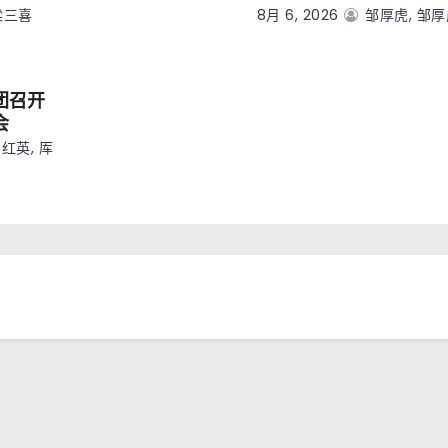
梁三喜
8月 6, 2026
邹厚虎, 邹
团召开
会
红英, 厍