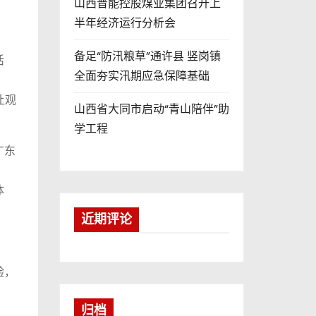
山西晋能控股煤业集团召开上
半年经济运行分析会
备足“防汛粮草”通许县 竖岗镇
活
全面夯实汛期应急保障基础
让观
山西省大同市启动“青山陪伴”助
学工程
广东
体
近期评论
验，
归档