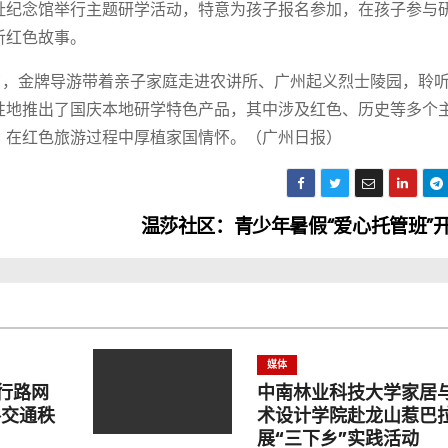
纪念馆举行主题研学活动，特意为孩子报名参加，在孩子参与
听红色故事。
，金牌导游带着亲子家庭走进农讲所、广州起义烈士陵园，聆
性地推出了国庆本地研学特色产品，其中涉及红色、历史等多个
，在红色旅游过程中厚植家国情怀。（广州日报）
温莎社区：青少年暑假“爱心托管班”
媒体
行路网
中南林业科技大学家居
路交通秩
术设计学院赴龙山惹巴
展“三下乡”实践活动