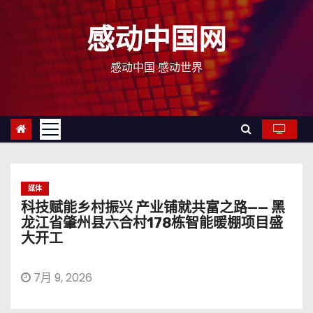
跳
至
感动中国网
内
容
感动中国 感动世界
媒体
科技赋能乡村振兴 产业铺就共富之路—— 黑
龙江省肇州县六合村178栋智能暖棚项目盛
大开工
7月 9, 2026