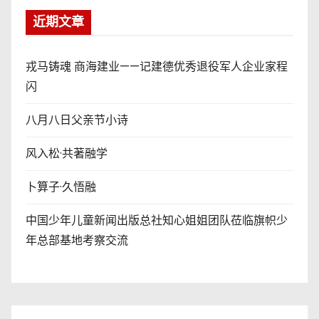
近期文章
戎马铸魂 商海建业——记建德优秀退役军人企业家程
闪
八月八日父亲节小诗
风入松·共著融学
卜算子·久悟融
中国少年儿童新闻出版总社知心姐姐团队莅临旗帜少
年总部基地考察交流