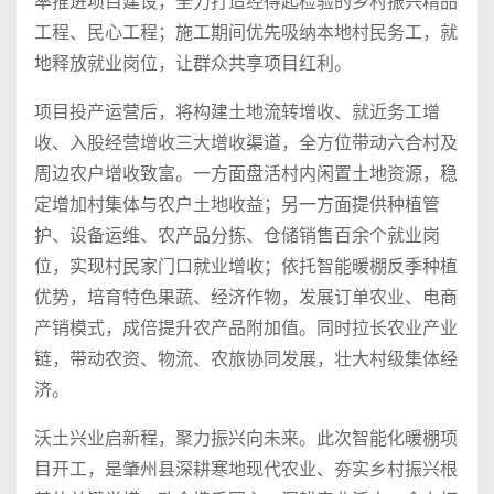
率推进项目建设，全力打造经得起检验的乡村振兴精品
工程、民心工程；施工期间优先吸纳本地村民务工，就
地释放就业岗位，让群众共享项目红利。
项目投产运营后，将构建土地流转增收、就近务工增
收、入股经营增收三大增收渠道，全方位带动六合村及
周边农户增收致富。一方面盘活村内闲置土地资源，稳
定增加村集体与农户土地收益；另一方面提供种植管
护、设备运维、农产品分拣、仓储销售百余个就业岗
位，实现村民家门口就业增收；依托智能暖棚反季种植
优势，培育特色果蔬、经济作物，发展订单农业、电商
产销模式，成倍提升农产品附加值。同时拉长农业产业
链，带动农资、物流、农旅协同发展，壮大村级集体经
济。
沃土兴业启新程，聚力振兴向未来。此次智能化暖棚项
目开工，是肇州县深耕寒地现代农业、夯实乡村振兴根