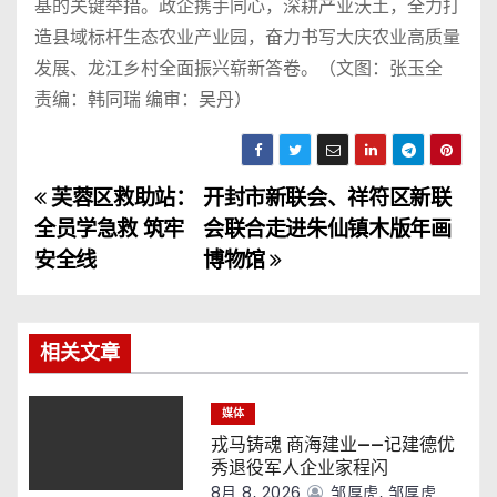
基的关键举措。政企携手同心，深耕产业沃土，全力打
造县域标杆生态农业产业园，奋力书写大庆农业高质量
发展、龙江乡村全面振兴崭新答卷。（文图：张玉全
责编：韩同瑞 编审：吴丹）
芙蓉区救助站：
开封市新联会、祥符区新联
文
全员学急救 筑牢
会联合走进朱仙镇木版年画
章
安全线
博物馆
导
航
相关文章
媒体
戎马铸魂 商海建业——记建德优
秀退役军人企业家程闪
8月 8, 2026
邹厚虎, 邹厚虎