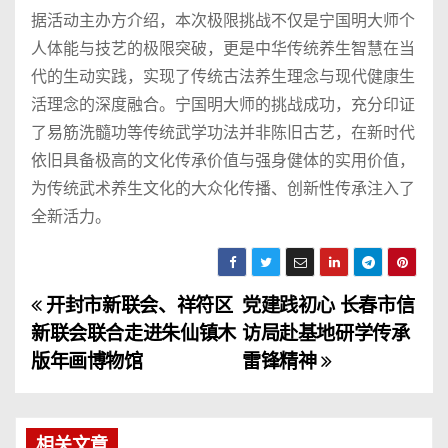
据活动主办方介绍，本次极限挑战不仅是宁国明大师个
人体能与技艺的极限突破，更是中华传统养生智慧在当
代的生动实践，实现了传统古法养生理念与现代健康生
活理念的深度融合。宁国明大师的挑战成功，充分印证
了易筋洗髓功等传统武学功法并非陈旧古艺，在新时代
依旧具备极高的文化传承价值与强身健体的实用价值，
为传统武术养生文化的大众化传播、创新性传承注入了
全新活力。
开封市新联会、祥符区
党建践初心 长春市信
文
新联会联合走进朱仙镇木
访局赴基地研学传承
章
版年画博物馆
雷锋精神
导
航
相关文章