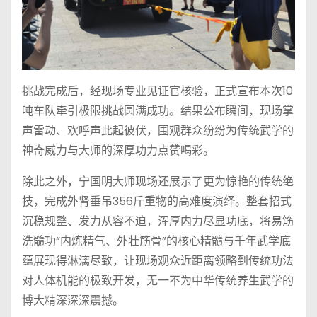
挑战完成后，经现场专业见证官核验，正式宣布本次10
吨车队牵引极限挑战圆满成功。结果公布瞬间，现场掌
声雷动、欢呼声此起彼伏，围观群众纷纷为传统武学的
神奇威力与大师的深厚功力点赞喝彩。
除此之外，宁国明大师现场还展示了更为惊艳的传统绝
技，完成外肾垂吊356斤重物的高难度演绎。整套招式
沉稳规整、发力从容不迫，浑厚内力尽显功底，将易筋
洗髓功“内炼精气、外壮筋骨”的核心精髓与千年武学底
蕴展现得淋漓尽致，让现场观众近距离领略到传统功法
对人体机能的极致开发，无一不为中华传统养生武学的
博大精深深深震撼。