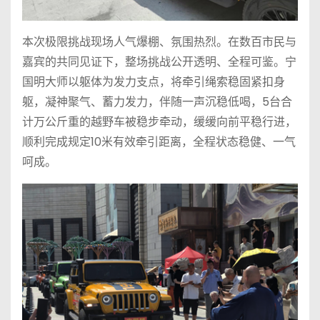
本次极限挑战现场人气爆棚、氛围热烈。在数百市民与
嘉宾的共同见证下，整场挑战公开透明、全程可鉴。宁
国明大师以躯体为发力支点，将牵引绳索稳固紧扣身
躯，凝神聚气、蓄力发力，伴随一声沉稳低喝，5台合
计万公斤重的越野车被稳步牵动，缓缓向前平稳行进，
顺利完成规定10米有效牵引距离，全程状态稳健、一气
呵成。