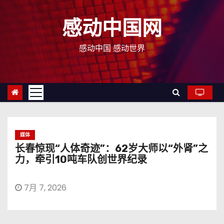
跳
至
感动中国网
内
容
感动中国 感动世界
媒体
长春惊现“人体奇迹”：62岁大师以“外肾”之
力，牵引10吨车队创世界纪录
7月 7, 2026