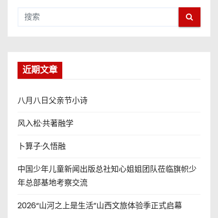
近期文章
八月八日父亲节小诗
风入松·共著融学
卜算子·久悟融
中国少年儿童新闻出版总社知心姐姐团队莅临旗帜少
年总部基地考察交流
2026“山河之上是生活”山西文旅体验季正式启幕