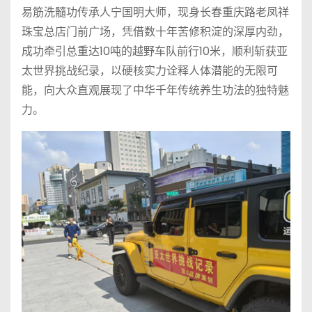
易筋洗髓功传承人宁国明大师，现身长春重庆路老凤祥
珠宝总店门前广场，凭借数十年苦修积淀的深厚内劲，
成功牵引总重达10吨的越野车队前行10米，顺利斩获亚
太世界挑战纪录，以硬核实力诠释人体潜能的无限可
能，向大众直观展现了中华千年传统养生功法的独特魅
力。