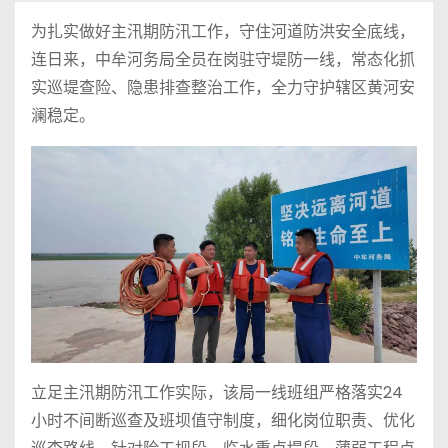
为扎实做好主汛期防汛工作，守住河道防洪安全底线，
连日来，中牟河务局全员在岗驻守堤防一线，常态化抓
实巡堤查险、隐患排查整治工作，全力守护辖区黄河安
澜稳定。
立足主汛期防汛工作实际，该局一线班组严格落实24
小时不间断巡查及班坝值守制度，细化岗位职责、优化