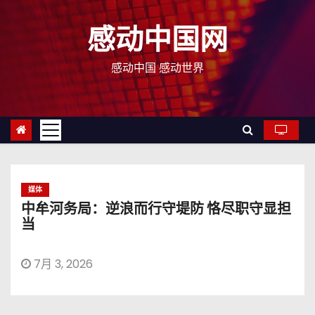
跳
至
感动中国网
内
容
感动中国 感动世界
媒体
中牟河务局：逆浪而行守堤防 恪尽职守显担
当
7月 3, 2026