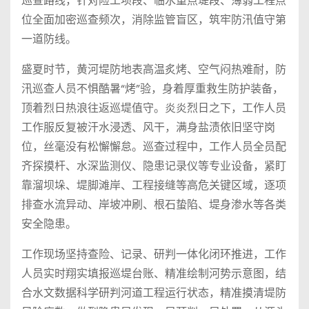
巡查路线，针对险工坝段、临水重点堤段、薄弱工程点
位全面加密巡查频次，消除监管盲区，筑牢防汛值守第
一道防线。
盛夏时节，黄河堤防地表高温炙烤、空气闷热难耐，防
汛巡查人员不惧酷暑“烤”验，身着厚重救生防护装备，
顶着烈日热浪往返巡堤值守。炎炎烈日之下，工作人员
工作服反复被汗水浸透、风干，满身盐渍依旧坚守岗
位，丝毫没有松懈懈怠。巡查过程中，工作人员全员配
齐探摸杆、水深监测仪、隐患记录仪等专业设备，紧盯
靠溜坝垛、堤脚滩岸、工程接缝等高危关键区域，逐项
排查水流异动、岸坡冲刷、根石蛰陷、堤身渗水等各类
安全隐患。
工作现场坚持查险、记录、研判一体化闭环推进，工作
人员实时翔实填报巡堤台账、精准绘制河势示意图，结
合水文数据科学研判河道工程运行状态，精准摸清堤防