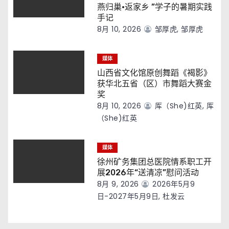
燕归巢·返家乡 ”学子的暑期实践
手记
8月 10, 2026
邹厚虎, 邹厚虎
媒体
山西省文化馆原创舞蹈《褐影》
获华北五省（区）市舞蹈大赛金
奖
8月 10, 2026
厍（she)红英, 厍
（she)红英
媒体
徐州矿务集团总医院情系职工开
展2026年“送清凉”慰问活动
8月 9, 2026
2026年5月9
日-2027年5月9日, 杜发云