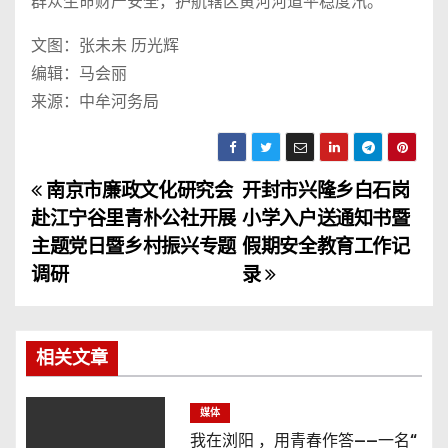
群众生命财产安全，护航辖区黄河河道平稳度汛。
文图：张未未 历光辉
编辑：马会丽
来源：中牟河务局
南京市廉政文化研究会
开封市兴隆乡白石岗
文
赴江宁谷里青朴公社开展
小学入户送通知书暨
章
主题党日暨乡村振兴专题
假期安全教育工作记
调研
录
导
航
相关文章
媒体
我在浏阳 ，用青春作答——一名“