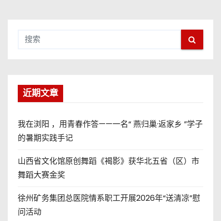
近期文章
我在浏阳 ，用青春作答——一名“ 燕归巢·返家乡 ”学子
的暑期实践手记
山西省文化馆原创舞蹈《褐影》获华北五省（区）市
舞蹈大赛金奖
徐州矿务集团总医院情系职工开展2026年“送清凉”慰
问活动