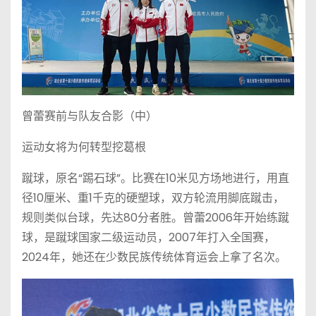
曾蕾赛前与队友合影（中）
运动女将为何转型挖葛根
蹴球，原名“踢石球”。比赛在10米见方场地进行，用直
径10厘米、重1千克的硬塑球，双方轮流用脚底蹴击，
规则类似台球，先达80分者胜。曾蕾2006年开始练蹴
球，是蹴球国家二级运动员，2007年打入全国赛，
2024年，她还在少数民族传统体育运会上拿了名次。