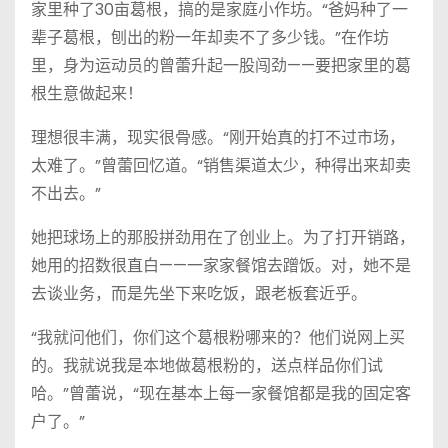
家里种了30亩葛根，搞的是家庭小作坊。“爸妈种了一
辈子葛根，刨出的粉一年却卖不了多少钱。”在作坊
里，身为运动员的曾蕾升起一股闯劲——要把家里的葛
根生意做起来！
理想很丰满，现实很骨感。“刚开始真的打不过市场，
太难了。”曾蕾回忆道。“销售渠道太少，种得出来却卖
不出去。”
她把球场上的那股拼劲用在了创业上。为了打开销路，
她用的招数很直白——一家家餐馆去蹭饭。对，她不是
去谈业务，而是先坐下来吃饭，跟老板套近乎。
“我就问他们，你们这个葛根粉哪来的？他们说网上买
的。我就说我是本地做葛根粉的，送点样品你们试
哈。”曾蕾说，“现在基本上每一家餐馆都是我的固定客
户了。”