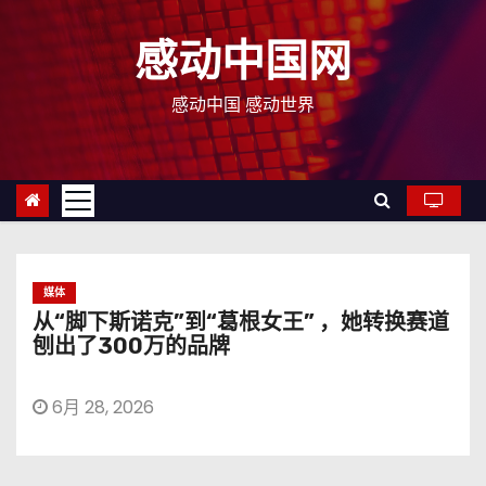
跳
至
感动中国网
内
容
感动中国 感动世界
媒体
从“脚下斯诺克”到“葛根女王” ，她转换赛道
刨出了300万的品牌
6月 28, 2026