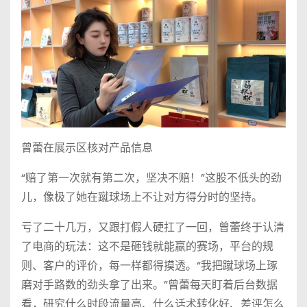
曾蕾在展示区核对产品信息
“赔了第一次就有第二次，坚决不赔！”这股不低头的劲
儿，像极了她在蹴球场上不让对方得分时的坚持。
亏了二十几万，又跟打假人硬扛了一回，曾蕾终于认清
了电商的玩法：这不是砸钱就能赢的赛场，平台的规
则、客户的评价，每一样都得摸透。“我把蹴球场上琢
磨对手路数的劲头拿了出来。”曾蕾每天盯着后台数据
看，研究什么时段流量高、什么话术转化好、差评怎么