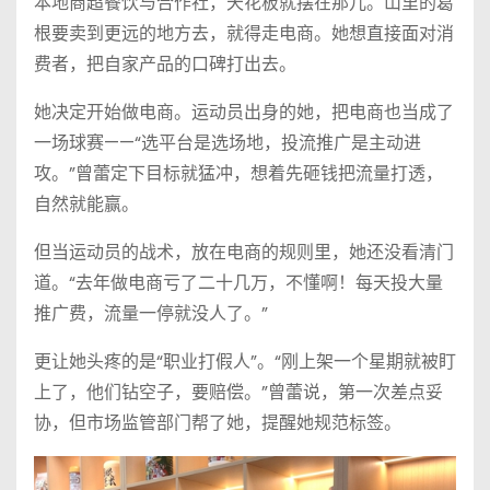
本地商超餐饮与合作社，天花板就摆在那儿。山里的葛
根要卖到更远的地方去，就得走电商。她想直接面对消
费者，把自家产品的口碑打出去。
她决定开始做电商。运动员出身的她，把电商也当成了
一场球赛——“选平台是选场地，投流推广是主动进
攻。”曾蕾定下目标就猛冲，想着先砸钱把流量打透，
自然就能赢。
但当运动员的战术，放在电商的规则里，她还没看清门
道。“去年做电商亏了二十几万，不懂啊！每天投大量
推广费，流量一停就没人了。”
更让她头疼的是“职业打假人”。“刚上架一个星期就被盯
上了，他们钻空子，要赔偿。”曾蕾说，第一次差点妥
协，但市场监管部门帮了她，提醒她规范标签。