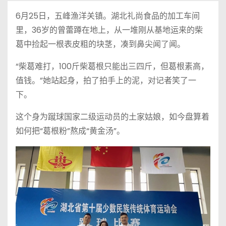
6月25日，五峰渔洋关镇。湖北礼尚食品的加工车间
里，36岁的曾蕾蹲在地上，从一堆刚从基地运来的柴
葛中捡起一根表皮粗的块茎，凑到鼻尖闻了闻。
“柴葛难打，100斤柴葛根只能出三四斤，但葛根素高，
值钱。”她站起身，拍了拍手上的泥，对记者笑了一
下。
这个身为蹴球国家二级运动员的土家姑娘，如今盘算着
如何把“葛根粉”熬成“黄金汤”。