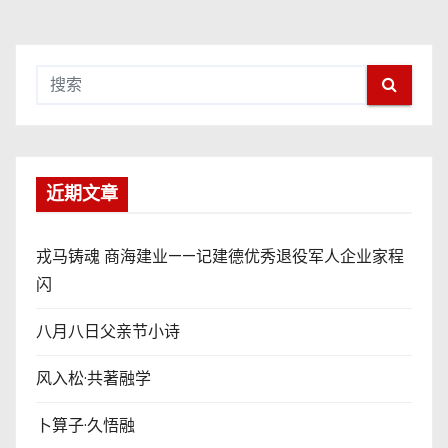
近期文章
戎马铸魂 商海建业——记建德优秀退役军人企业家程
闪
八月八日父亲节小诗
风入松·共著融学
卜算子·久悟融