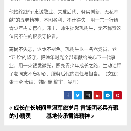
他始终践行“忠诚敬业、关爱后代、务实创新、无私奉
献”的五老精神，不图名利、不计得失，用一言一行给
青少年树立榜样。邻里、师生提起巩树生，无不称赞这
位闲不住的银发守护者。
离岗不失志，退休不褪色。巩树生以一名老党员、老
“五老”的坚守，把晚年时光全部奉献给关心下一代事
业，用一束银发微光，照亮青少年成长之路，生动诠释
了老同志不忘初心、服务后代的责任与担当。（文图：
张玉全 责编：韩同瑞 编审：吴丹）
成长在长城间
重温军旅岁月 雷锋团老兵齐聚
文
的小精灵
基地传承雷锋精神
章