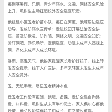
每到寒暑假、汛期，青少年溺水、交通、网络安全风险
上升，巩树生主动扛起校外安全巡查职责。
他组建小区五老护苗小队，每日在河道、池塘周边巡逻
劝导，发放防溺水宣传单；走进校园开展法治安全讲
座，普及防欺凌、防诈骗、网络文明、交通安全知识；
紧盯网吧、游乐场所，定期巡查，劝阻未成年人违规上
网，净化未成年人成长环境。
暴雨、高温天气，他挨家提醒家长看护好孩子，线上转
发安全提示，线下入户宣讲，多年来辖区未发生未成年
人安全意外。
五、无私奉献，尽显五老精神本色
做五老工作没有报酬，跑腿、备课、走访全靠自掏路
费、材料费，巩树生从未有半句怨言。家人偶尔心疼他
操劳，他总说能陪伴孩子们成长，再辛苦也值得。