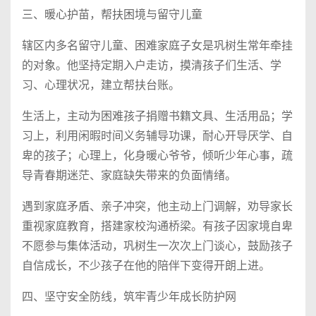
三、暖心护苗，帮扶困境与留守儿童
辖区内多名留守儿童、困难家庭子女是巩树生常年牵挂
的对象。他坚持定期入户走访，摸清孩子们生活、学
习、心理状况，建立帮扶台账。
生活上，主动为困难孩子捐赠书籍文具、生活用品；学
习上，利用闲暇时间义务辅导功课，耐心开导厌学、自
卑的孩子；心理上，化身暖心爷爷，倾听少年心事，疏
导青春期迷茫、家庭缺失带来的负面情绪。
遇到家庭矛盾、亲子冲突，他主动上门调解，劝导家长
重视家庭教育，搭建家校沟通桥梁。有孩子因家境自卑
不愿参与集体活动，巩树生一次次上门谈心，鼓励孩子
自信成长，不少孩子在他的陪伴下变得开朗上进。
四、坚守安全防线，筑牢青少年成长防护网