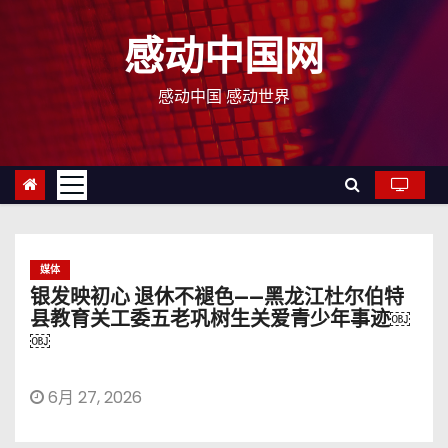
跳
至
感动中国网
内
容
感动中国 感动世界
媒体
银发映初心 退休不褪色——黑龙江杜尔伯特
县教育关工委五老巩树生关爱青少年事迹￼
￼
6月 27, 2026