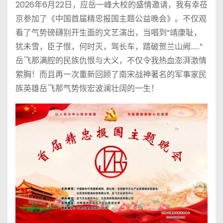
2026年6月22日，应岳一峰大校的盛情邀请，我有幸莅
京参加了《中国首届精忠报国主题公益晚会》。不仅观
看了气势磅礴别开生面的文艺演出，当唱到“靖康耻，
犹未雪，臣子恨，何时灭，驾长车，踏破贺兰山阙……”
岳飞那满腔的民族仇恨与大义，不仅令我热血澎湃激情
萦胸！而且再一次重新回顾了南宋战神著名的军事家民
族英雄岳飞那气势恢宏波澜壮阔的一生！