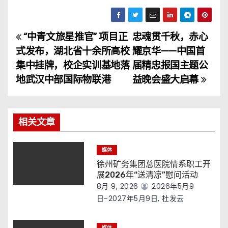
“中青文旅星推官” 项目正
忠魂贯千秋，赤心
文
式发布，湖北省十余所高校
耀京华——中国首
章
集中挂牌，校企实训基地落
届精忠报国主题公
地武汉中部国际物联港
益晚会盛大启幕
导
航
相关文章
媒体
徐州矿务集团总医院情系职工开
展2026年“送清凉”慰问活动
8月 9, 2026
2026年5月9
日-2027年5月9日, 杜发云
媒体