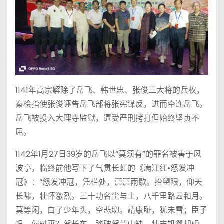
1141年高宗解除了岳飞、韩世忠、张俊三大将的兵权，
秦桧指使张俊诬告岳飞部将张宪谋反，进而牵连岳飞。
岳飞被投入大理寺监狱，遭受严刑拷打但始终坚贞不
屈。
1142年1月27日39岁的岳飞以“莫须有”的罪名被害于风
波亭，临终前他写下了气贯长虹的《满江红•怒发冲
冠》：“怒发冲冠，凭栏处，潇潇雨歇。抬望眼，仰天
长啸，壮怀激烈。三十功名尘与土，八千里路云和月。
莫等闲，白了少年头，空悲切。靖康耻，犹未雪；臣子