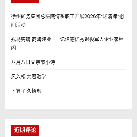
徐州矿务集团总医院情系职工开展2026年“送清凉”慰
问活动
戎马铸魂 商海建业——记建德优秀退役军人企业家程
闪
八月八日父亲节小诗
风入松·共著融学
卜算子·久悟融
近期评论