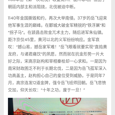
朝廷内部主和派阻挠，北伐被迫中断。
1140年金国撕毁和约，再次大举南侵。37岁的岳飞迎来
他军事生涯的巅峰。在郾城大破金军精锐的“铁浮屠”和
“拐子马”。在颍昌击败金兀术主力，随后进军朱仙镇。
距汴京仅45里，黄河以北的义军纷纷响应。金军哀
叹：“撼山易，撼岳家军难！”岳飞眼看就要实现“直捣黄
龙府，与诸君痛饮”的夙愿，然而就在抗金形势一片大
好之际，宋高宗赵构和宰相秦桧却一心求和。一是因为
南宋财政困乏不利于长期北伐，二是因为岳飞孤军深入
功高盖主，赵构担心自己的皇位受到威胁。于是同年7
月，高宗连发12道金牌，强令岳飞班师回朝。岳飞悲愤
交加，仰天长叹：“十年之功，废于一旦！”