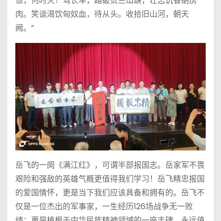
恨，何时灭？驾长车，踏破贺兰山缺，壮志饥餐胡虏
肉。笑谈渴饮匈奴血，待从头。收拾旧山河，朝天
阙。”
岳飞的一阕《满江红》，可谓半部报国志。岳家军不畏
艰险和强敌的英雄气概更值得我们学习！岳飞精忠报国
的爱国情怀，更是当下我们应该具备和拥有的。岳飞不
仅是一位杰出的军事家，一生经历126场战争无一败
绩；更是植根于中华民族精神领域的一座丰碑，永远值