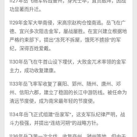
1127年岳飞随军转战曹州，身先士卒，直贯敌阵，因战
功显著而升迁。
1129年金军大举南侵，宋高宗赵构仓惶南逃。岳飞在广
德、宜兴多次阻击金军，屡战屡胜。在宜兴建立根据地
严格约束部下，提出“冻死不拆屋，饿死不掳掠”的军
纪，深得百姓爱戴。
1130年岳飞在牛首山设下埋伏，大败金兀术率领的金军
主力，成功收复建康。
1133年岳飞率军收复了襄阳、郢州、随州、唐州、邓
州、信阳六郡，建立了稳固的长江中游防线。被任命为
清远节度使，成为南宋最年轻的节度使。
1134年岳飞正式组建“岳家军”，这支军队纪律严明，战
斗力极强，并提出“连结河朔”的战略方针。
1136年岳飞第一次北伐，收复商州、虢州等地。但由于