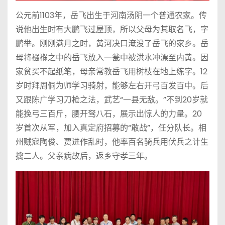
公元前1103年，岳飞出生于河南汤阴一个普通农家。传
说他出生时有大鹏飞过屋顶，所以父母为其取名飞，字
鹏举。刚刚满月之时，黄河决口淹没了岳飞的家乡。岳
母将襁褓之中的岳飞放入一瓮中被洪水冲漂至内黄。因
家贫买不起纸笔，母亲常教岳飞用树枝在地上练字。12
岁时拜周侗为师学习骑射，能够左右开弓百发百中。后
又跟陈广学习刀枪之法，武艺“一县无敌。”不到20岁就
能挽弓三百斤，腰开驽八石，展示出惊人的力量。20
岁首次从军，加入真定府招募的“敢战”，任分队长。相
州贼寇陶俊、贾进作乱时，他率百名骑兵用伏兵之计生
擒二人。父亲病故后，返乡守孝三年。