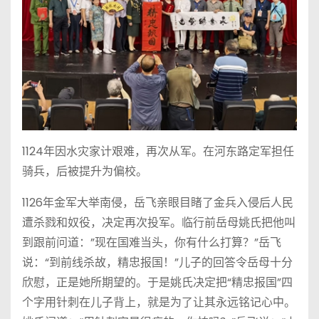
1124年因水灾家计艰难，再次从军。在河东路定军担任
骑兵，后被提升为偏校。
1126年金军大举南侵，岳飞亲眼目睹了金兵入侵后人民
遭杀戮和奴役，决定再次投军。临行前岳母姚氏把他叫
到跟前问道：”现在国难当头，你有什么打算？”岳飞
说：“到前线杀故，精忠报国！”儿子的回答令岳母十分
欣慰，正是她所期望的。于是姚氏决定把“精忠报国”四
个字用针刺在儿子背上，就是为了让其永远铭记心中。