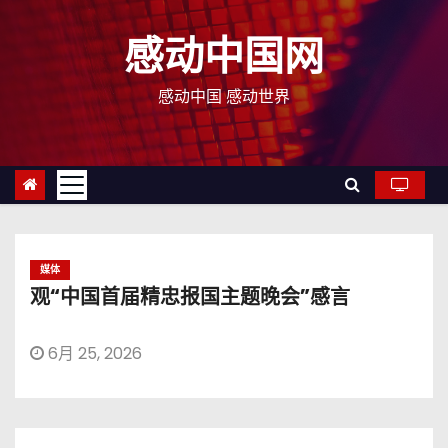
跳
至
感动中国网
内
容
感动中国 感动世界
媒体
观“中国首届精忠报国主题晚会”感言
6月 25, 2026