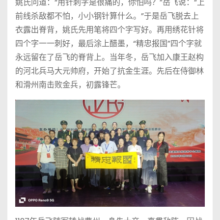
姚氏问道：“用针刺字是很痛的，你怕吗？”岳飞说：“上
前线杀敌都不怕，小小钢针算什么。”于是岳飞脱去上
衣露出脊背，姚氏先用笔将四个字写好。再用绣花针将
四个字一一刺好，最后涂上醋墨，“精忠报国”四个字就
永远留在了岳飞的脊背上。当年冬，岳飞加入康王赵构
的河北兵马大元帅府，开始了抗金生涯。先后在侍御林
和滑州南击败金兵，初露锋芒。