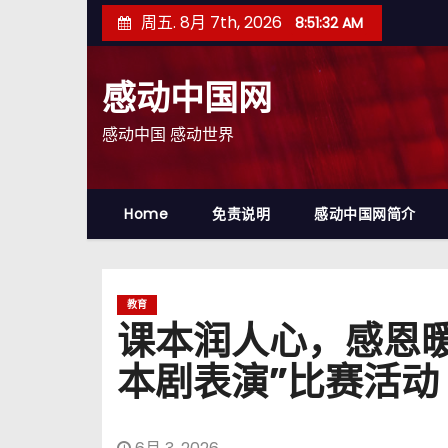
跳
周五. 8月 7th, 2026
8:51:33 AM
至
内
感动中国网
容
感动中国 感动世界
Home
免责说明
感动中国网简介
教育
课本润人心，感恩
本剧表演”比赛活动