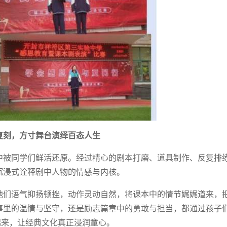
复刻，方寸舞台演绎百态人生
中被同学们鲜活还原。经过精心的剧本打磨、道具制作、反复排
沉浸式诠释剧中人物的情感与内核。
他们语气抑扬顿挫，动作灵动自然，将课本中的情节娓娓道来，
事里的温情与坚守，还是励志篇章中的勇敢与担当，都通过孩子
起来，让经典文化真正浸润童心。