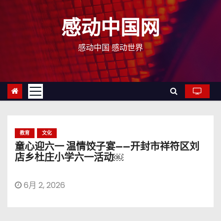
跳
至
感动中国网
内
容
感动中国 感动世界
教育
文化
童心迎六一 温情饺子宴——开封市祥符区刘
店乡杜庄小学六一活动￼
6月 2, 2026