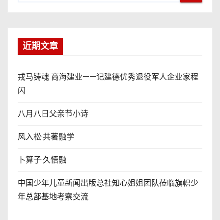
近期文章
戎马铸魂 商海建业——记建德优秀退役军人企业家程
闪
八月八日父亲节小诗
风入松·共著融学
卜算子·久悟融
中国少年儿童新闻出版总社知心姐姐团队莅临旗帜少
年总部基地考察交流