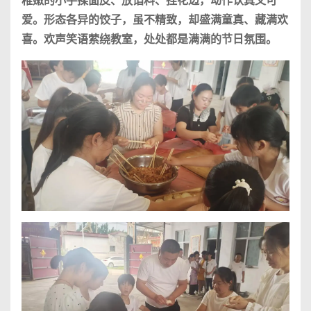
稚嫩的小手揉面皮、放馅料、捏花边，动作认真又可
爱。形态各异的饺子，虽不精致，却盛满童真、藏满欢
喜。欢声笑语萦绕教室，处处都是满满的节日氛围。