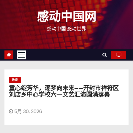
跳
至
感动中国网
内
容
感动中国 感动世界
教育
童心绽芳华，逐梦向未来——开封市祥符区
刘店乡中心学校六一文艺汇演圆满落幕
5月 30, 2026