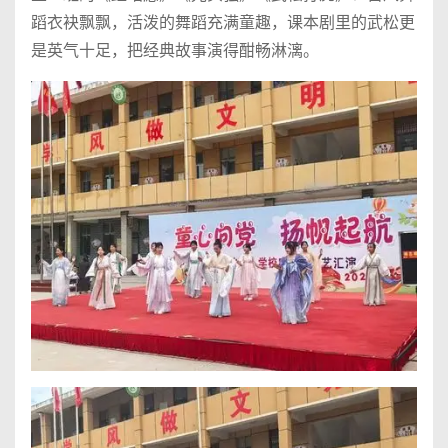
蹈衣袂飘飘，活泼的舞蹈充满童趣，课本剧里的武松更
是英气十足，把经典故事演得酣畅淋漓。