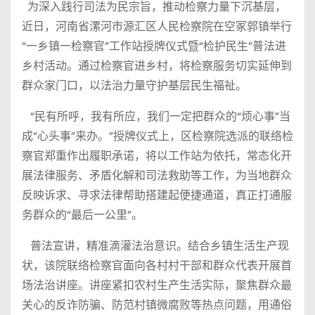
为深入践行司法为民宗旨，推动检察力量下沉基层，
近日，河南省漯河市源汇区人民检察院在空冢郭镇举行
“一乡镇一检察官”工作站授牌仪式暨“检护民生”普法进
乡村活动。通过检察官进乡村，将检察服务切实延伸到
群众家门口，以法治力量守护基层民生福祉。
“民有所呼，我有所应，我们一定把群众的“烦心事”当
成“心头事”来办。”授牌仪式上，区检察院选派的联络检
察官郑重作出履职承诺，将以工作站为依托，常态化开
展法律服务、矛盾化解和司法救助等工作，为当地群众
反映诉求、寻求法律帮助搭建起便捷通道，真正打通服
务群众的“最后一公里”。
普法宣讲，精准滴灌法治意识。结合乡镇生活生产现
状，该院联络检察官面向各村村干部和群众代表开展首
场法治讲座。讲座紧扣农村生产生活实际，聚焦群众最
关心的反诈防骗、防范村镇微腐败等热点问题，用通俗