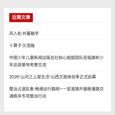
近期文章
风入松·共著融学
卜算子·久悟融
中国少年儿童新闻出版总社知心姐姐团队莅临旗帜少
年总部基地考察交流
2026“山河之上是生活”山西文旅体验季正式启幕
整治占道乱象 畅通出行路网——官渡镇开展韩潘路交
通秩序专项整治行动