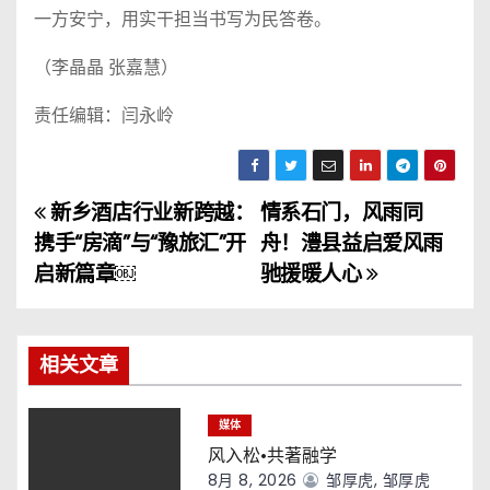
一方安宁，用实干担当书写为民答卷。
（李晶晶 张嘉慧）
责任编辑：闫永岭
新乡酒店行业新跨越：
情系石门，风雨同
文
携手“房滴”与“豫旅汇”开
舟！澧县益启爱风雨
章
启新篇章￼
驰援暖人心
导
航
相关文章
媒体
风入松·共著融学
8月 8, 2026
邹厚虎, 邹厚虎