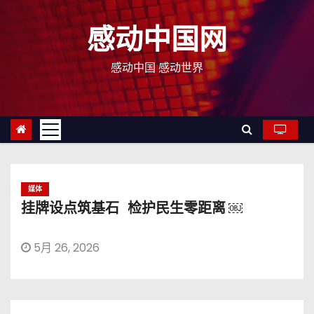
跳
至
感动中国网
内
容
感动中国 感动世界
媒体
挂牌设点筑基石 检护民生零距离 ￼
5月 26, 2026