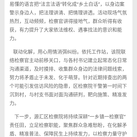
易懂的语言把“法言法语”转化成“乡土白话”，以身边案
警示身边人，把法理讲清、把情理讲透。活动现场气氛
热烈，互动频频，检察官讲得接地气，群众听得有收
获，有力提升了大家依法维权、遇事找法的意识和能
力。
联动化解，用心用情消弭纠纷。依托工作站，该院联
络检察官主动前移关口，与各村书记建立起常态化日常
沟通渠道，及时摸排、收集群众身边的法律问题线索，
努力将矛盾止于未发、化于萌芽。针对近期排查出的两
个可能引发信访风险的隐患，区检察院干警第一时间下
沉到村，与村支书面对面沟通研判，靶向施策、精准发
力。
下一步，源汇区检察院将持续深耕“一乡镇一检察官”
责任田，立足检察职能，聚焦群众急难愁盼，在化解矛
盾、精准普法、保障民生上持续发力，以检察力量守护