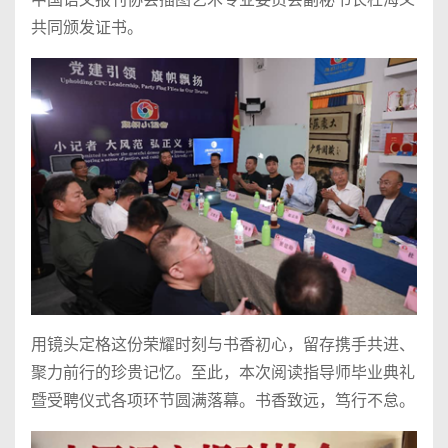
共同颁发证书。
用镜头定格这份荣耀时刻与书香初心，留存携手共进、
聚力前行的珍贵记忆。至此，本次阅读指导师毕业典礼
暨受聘仪式各项环节圆满落幕。书香致远，笃行不怠。