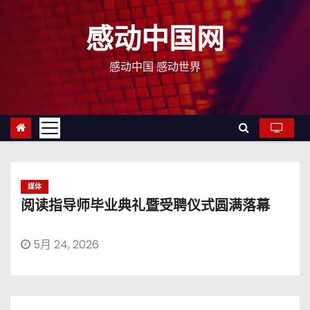
跳
至
感动中国网
内
容
感动中国 感动世界
媒体
阅读指导师毕业典礼暨受聘仪式圆满落幕
5月 24, 2026