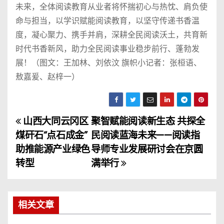
未来，全体阅读教育从业者将怀揣初心与热忱、肩负使
命与担当，以学识赋能阅读教育，以坚守传递书香温
度，凝心聚力、携手并肩，深耕全民阅读沃土，共育新
时代书香新风，助力全民阅读事业稳步前行、蓬勃发
展！（图文：王加林、刘依汶 旗帜小记者：张桓语、
敖嘉爰、赵梓一）
山西大同云冈区
聚智赋能阅读新生态 共探全
文
煤矸石“点石成金”
民阅读蓝海未来——阅读指
章
助推能源产业绿色
导师专业发展研讨会在京圆
转型
满举行
导
航
相关文章