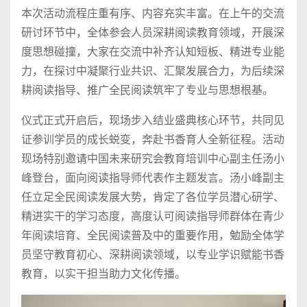
本次活动流程庄重有序、内容充实丰富。在上午的交流
研讨环节中，全体参会人员深耕阅读教育领域，开展深
度思想碰撞，大家在交流中补齐认知短板、精进专业能
力，在探讨中凝聚行业共识、汇聚发展合力，为后续深
耕阅读指导、推广全民阅读筑牢了专业与思想根基。
仪式正式开启后，现场步入结业盛典核心环节，共同见
证参训学员的成长蜕变，奔赴书香育人全新征程。活动
现场特别邀请中国未来研究会教育培训中心副主任汤小
峰登台，面向阅读指导师代表作主题发言。汤小峰副主
任立足全民阅读发展大势，肯定了各位学员潜心研学、
精进实干的学习态度，高度认可阅读指导师群体在青少
年阅读培育、全民阅读普及中的重要作用，勉励全体学
员坚守教育初心、深耕阅读领域，以专业学识赋能书香
教育，以实干担当助力文化传播。