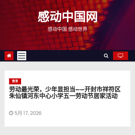
跳
至
感动中国网
内
容
感动中国 感动世界
教育
劳动最光荣，少年显担当——开封市祥符区
朱仙镇河东中心小学五一劳动节居家活动
5月 17, 2026