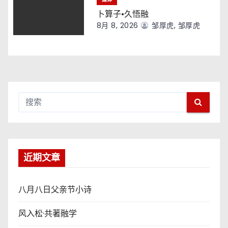
卜算子·久悟融
8月 8, 2026
邹厚虎, 邹厚虎
近期文章
八月八日父亲节小诗
风入松·共著融学