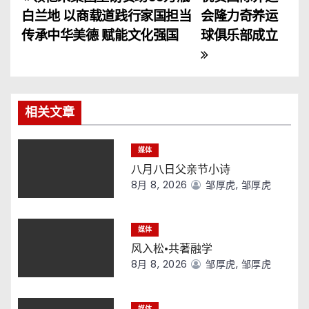
文
白兰地 以商载道践行家国担当
会隆力奇养运
章
传承中华美德 赋能文化强国
球俱乐部成立
导
航
相关文章
媒体
八月八日父亲节小诗
8月 8, 2026
邹厚虎, 邹厚虎
媒体
风入松·共著融学
8月 8, 2026
邹厚虎, 邹厚虎
媒体