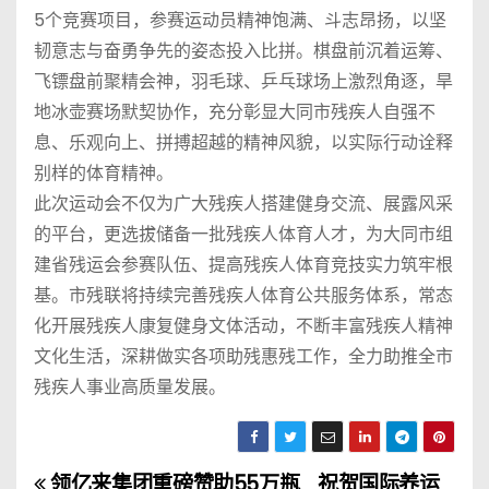
5个竞赛项目，参赛运动员精神饱满、斗志昂扬，以坚
韧意志与奋勇争先的姿态投入比拼。棋盘前沉着运筹、
飞镖盘前聚精会神，羽毛球、乒乓球场上激烈角逐，旱
地冰壶赛场默契协作，充分彰显大同市残疾人自强不
息、乐观向上、拼搏超越的精神风貌，以实际行动诠释
别样的体育精神。
此次运动会不仅为广大残疾人搭建健身交流、展露风采
的平台，更选拔储备一批残疾人体育人才，为大同市组
建省残运会参赛队伍、提高残疾人体育竞技实力筑牢根
基。市残联将持续完善残疾人体育公共服务体系，常态
化开展残疾人康复健身文体活动，不断丰富残疾人精神
文化生活，深耕做实各项助残惠残工作，全力助推全市
残疾人事业高质量发展。
领亿来集团重磅赞助55万瓶
祝贺国际养运