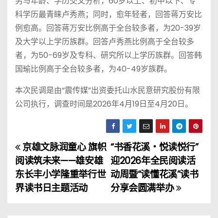
另与年龄、学历交叉分析，60岁以上、初中以下、专
科学历最青睐卢秀燕；同时，愈年轻者，回答蒋万安比
例愈高。回答蒋万安比例高于全台较多者，为20-39岁
及大学以上学历族群。回答卢秀燕比例高于全台较多
者，为50-69岁及专科、研究所以上学历族群。回答韩
国瑜比例高于全台较多者，为40-49岁族群。
本次民调是由“震传媒”出资委托山水民意研究股份有限
公司执行，调查时间是2026年4月19日至4月20日。
京雄文脉润童心 旗帜
“书香花溪・悦读悦行”
文
阅读筑未来——雄安雄
迎2026年全民阅读活
章
东长丰小学隆重举行世
动周暨“读懂花溪”读书
界读书日主题活动
分享会圆满举办
导
航