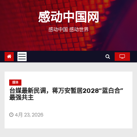
跳
至
感动中国网
内
容
感动中国 感动世界
媒体
台媒最新民调，蒋万安暂居2028“蓝白合”
最强共主
4月 23, 2026