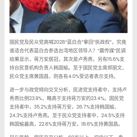
国民党及民众党高喊2028“蓝白合”拿回“执政权”，究竟
谁适合代表蓝白合参选台湾地区领导人？“震传媒”民调
结果显示，蒋万安居冠，其次是卢秀燕，另有15.6%支
持台民意机构负责人韩国瑜。至于国民党主席郑丽文、
民众党主席黄国昌，则各有4.0%受访者表示支持。
进一步与政党倾向交叉分析，民进党支持者中，支持卢
秀燕比例23.9%，略高于支持蒋万安的23.4%。国民党
支持者中，35.2%支持蒋万安，26.7%支持韩国瑜、
24.3%支持卢秀燕。至于民众党支持者中，24.5%支持
韩国瑜最高，22.8%支持蒋万安，18.6%支持黄国昌。