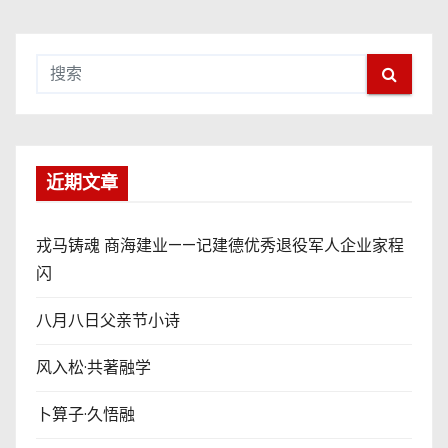
近期文章
戎马铸魂 商海建业——记建德优秀退役军人企业家程
闪
八月八日父亲节小诗
风入松·共著融学
卜算子·久悟融