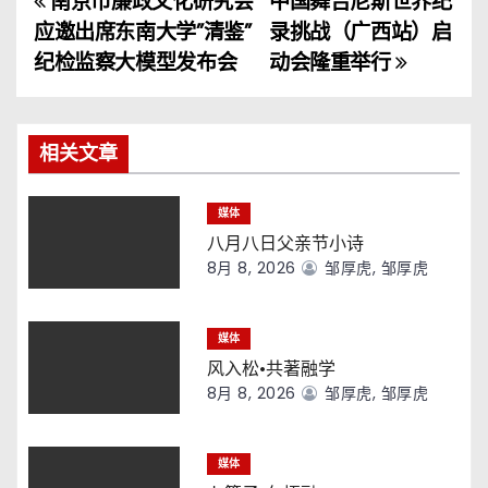
南京市廉政文化研究会
中国舞吉尼斯世界纪
文
应邀出席东南大学”清鉴”
录挑战（广西站）启
章
纪检监察大模型发布会
动会隆重举行
导
航
相关文章
媒体
八月八日父亲节小诗
8月 8, 2026
邹厚虎, 邹厚虎
媒体
风入松·共著融学
8月 8, 2026
邹厚虎, 邹厚虎
媒体