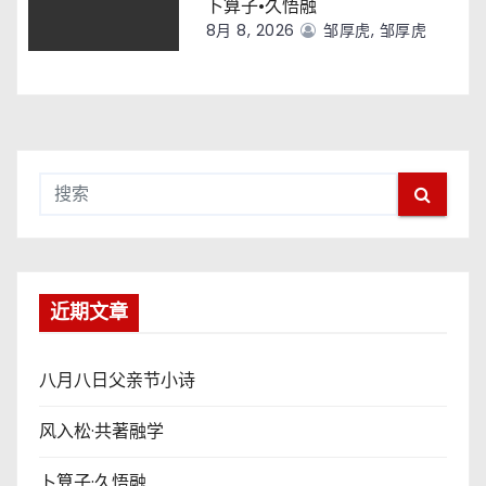
卜算子·久悟融
8月 8, 2026
邹厚虎, 邹厚虎
近期文章
八月八日父亲节小诗
风入松·共著融学
卜算子·久悟融