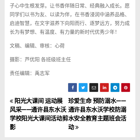
子心中生根发芽。让书香伴随日常、经典融入成长。愿
同学们以书为友、以读为伴，在书香浸润中涵养品格、
启迪智慧，在文字滋养下向阳而行、逐梦远方，努力成
长为有梦想、有温度、有力量的新时代优秀少年！
文稿、编辑、审核：心荷
摄影：芦优阳 各班级班主任
责任编辑：禹志军
阳光大课间 运动展
珍爱生命 预防溺水——
文
风采——通许县东水沃
通许县东水沃学校防溺
章
学校阳光大课间活动剪
水安全教育主题班会活
影
动
导