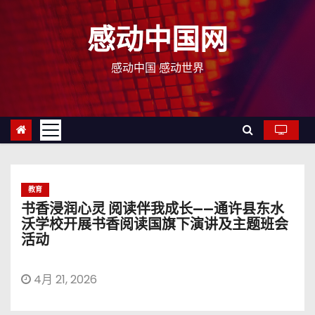
跳
至
感动中国网
内
容
感动中国 感动世界
教育
书香浸润心灵 阅读伴我成长——通许县东水
沃学校开展书香阅读国旗下演讲及主题班会
活动
4月 21, 2026