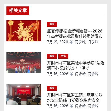
航
相关文章
教育
盛夏传捷报 金榜耀启智—-2026
年高考提前批录取佳绩重磅发布
7月 21, 2026
闫永岭, 闫永岭
教育
文化
开封市祥符区实验中学参演“法治
润童心 思政筑少年”活动
7月 16, 2026
闫永岭, 闫永岭
教育
开封市祥符区罗王镇：筑牢防溺
水安全防线 守护群众生命安全
7月 16, 2026
闫永岭, 闫永岭