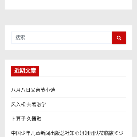
近期文章
八月八日父亲节小诗
风入松·共著融学
卜算子·久悟融
中国少年儿童新闻出版总社知心姐姐团队莅临旗帜少