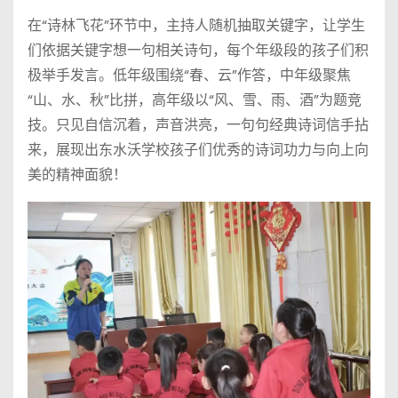
在“诗林飞花”环节中，主持人随机抽取关键字，让学生
们依据关键字想一句相关诗句，每个年级段的孩子们积
极举手发言。低年级围绕“春、云”作答，中年级聚焦
“山、水、秋”比拼，高年级以“风、雪、雨、酒”为题竞
技。只见自信沉着，声音洪亮，一句句经典诗词信手拈
来，展现出东水沃学校孩子们优秀的诗词功力与向上向
美的精神面貌！