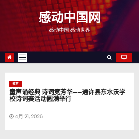
跳
至
感动中国网
内
容
感动中国 感动世界
教育
童声诵经典 诗词竞芳华——通许县东水沃学
校诗词赛活动圆满举行
4月 21, 2026