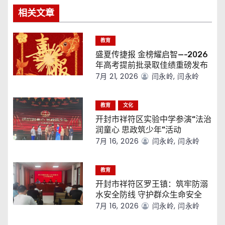
相关文章
教育
盛夏传捷报 金榜耀启智—-2026
年高考提前批录取佳绩重磅发布
7月 21, 2026
闫永岭, 闫永岭
教育
文化
开封市祥符区实验中学参演“法治
润童心 思政筑少年”活动
7月 16, 2026
闫永岭, 闫永岭
教育
开封市祥符区罗王镇：筑牢防溺
水安全防线 守护群众生命安全
7月 16, 2026
闫永岭, 闫永岭