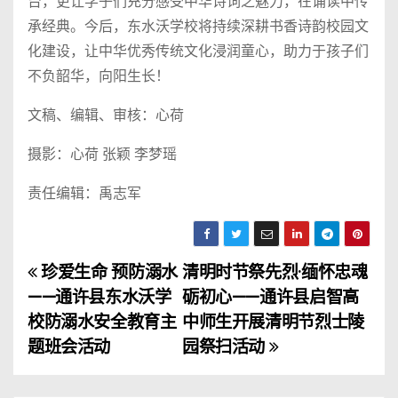
台，更让学子们充分感受中华诗词之魅力，在诵读中传
承经典。今后，东水沃学校将持续深耕书香诗韵校园文
化建设，让中华优秀传统文化浸润童心，助力于孩子们
不负韶华，向阳生长！
文稿、编辑、审核：心荷
摄影：心荷 张颖 李梦瑶
责任编辑：禹志军
珍爱生命 预防溺水
清明时节祭先烈·缅怀忠魂
文
——通许县东水沃学
砺初心——通许县启智高
章
校防溺水安全教育主
中师生开展清明节烈士陵
题班会活动
园祭扫活动
导
航