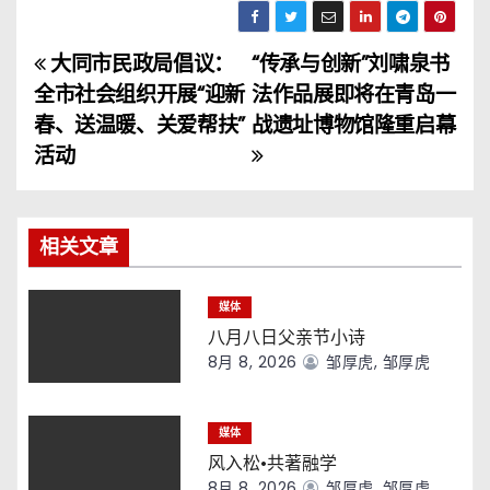
大同市民政局倡议：
“传承与创新”刘啸泉书
文
全市社会组织开展“迎新
法作品展即将在青岛一
章
春、送温暖、关爱帮扶”
战遗址博物馆隆重启幕
活动
导
航
相关文章
媒体
八月八日父亲节小诗
8月 8, 2026
邹厚虎, 邹厚虎
媒体
风入松·共著融学
8月 8, 2026
邹厚虎, 邹厚虎