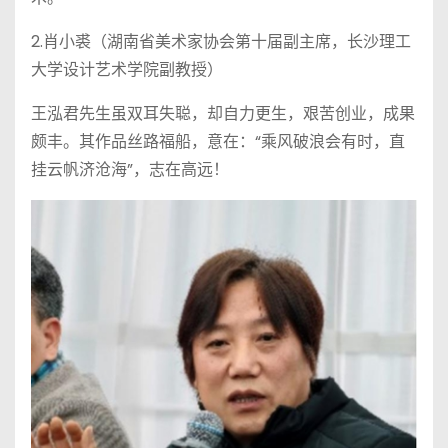
2.肖小裘（湖南省美术家协会第十届副主席，长沙理工
大学设计艺术学院副教授）
王泓君先生虽双耳失聪，却自力更生，艰苦创业，成果
颇丰。其作品丝路福船，意在：“乘风破浪会有时，直
挂云帆济沧海”，志在高远！