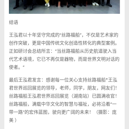
结语
王泓君以十年坚守完成的“丝路福船”，不仅是艺术家的
创作突破，更是中国传统文化创造性转化的典型案例。
正如研讨会总结所言：“当丝路福船从历史航道驶入当
代艺术语境，它已不再仅是器物，而是世界文明对话的
使者。”
最后王泓君发言：感谢每一位关心支持丝路福船*王泓
君世界巡回展览的领导，老师，同学，朋友，网友们！
丝路福船王泓君世界巡回展览（湖南站）已圆满收官！
丝路福船，满载中华文化的智慧与福祉，必将沿着“一
带一路”的宏伟蓝图，驶向更广阔的未来！（摄影：庞
美 ）