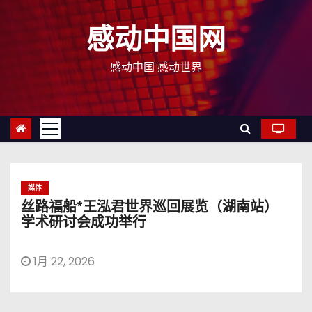
跳
至
感动中国网
内
容
感动中国 感动世界
媒体
丝路福船*王泓君世界巡回展览（湖南站）
学术研讨会成功举行
1月 22, 2026