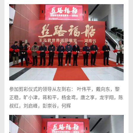
参加剪彩仪式的领导从左到右： 叶伟平，戴向东，黎
正稳，旷小津，蒋和平，杨金鸢，唐之享，龙宇翔，陈
叔红，刘启峰，彭崇谷，何辉