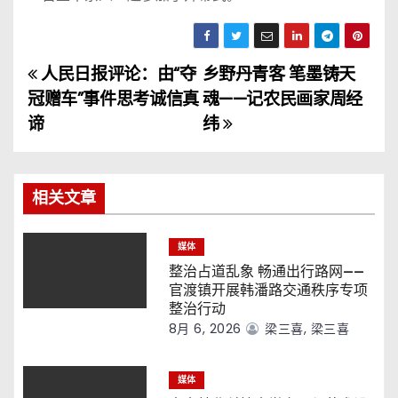
人民日报评论：由“夺
乡野丹青客 笔墨铸天
文
冠赠车”事件思考诚信真
魂——记农民画家周经
章
谛
纬
导
航
相关文章
媒体
整治占道乱象 畅通出行路网——
官渡镇开展韩潘路交通秩序专项
整治行动
8月 6, 2026
梁三喜, 梁三喜
媒体