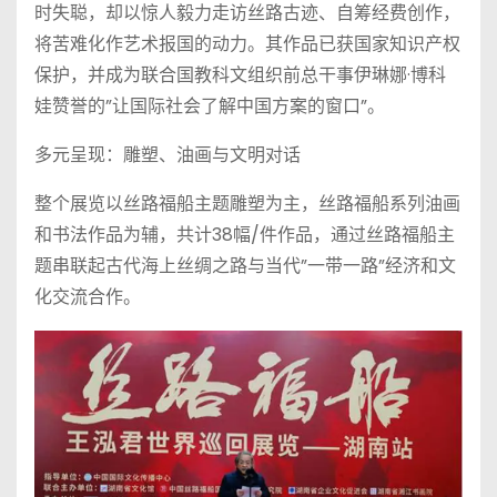
时失聪，却以惊人毅力走访丝路古迹、自筹经费创作，
将苦难化作艺术报国的动力。其作品已获国家知识产权
保护，并成为联合国教科文组织前总干事伊琳娜·博科
娃赞誉的”让国际社会了解中国方案的窗口”。
多元呈现：雕塑、油画与文明对话
整个展览以丝路福船主题雕塑为主，丝路福船系列油画
和书法作品为辅，共计38幅/件作品，通过丝路福船主
题串联起古代海上丝绸之路与当代”一带一路”经济和文
化交流合作。