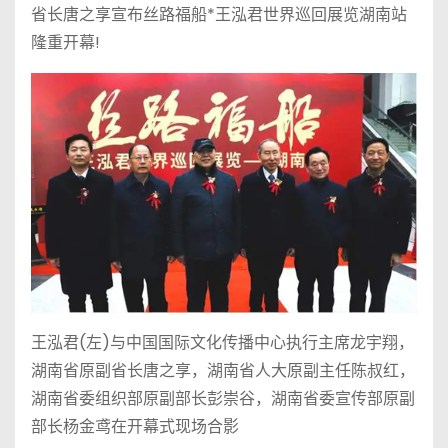
省长唐之享宣布丝路福船*王泓君世界巡回展览湖南站
隆重开幕!
王泓君(左)与中国国际文化传播中心执行主席龙宇翔，
湖南省原副省长唐之享，湖南省人大原副主任陈叔红，
湖南省委组织部原副部长彭崇谷，湖南省委宣传部原副
部长杨金鸢在开幕式现场合影