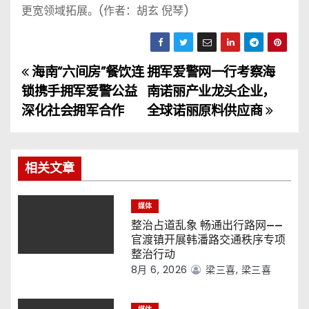
更宽领域拓展。(作者：胡玄 倪琴)
海南“六间房”餐饮连
拥军爱警网一行考察海
文
锁携手拥军爱警公益
南诺丽产业龙头企业，
章
深化社会拥军合作
全球诺丽原料供应商
导
航
相关文章
媒体
整治占道乱象 畅通出行路网——
官渡镇开展韩潘路交通秩序专项
整治行动
8月 6, 2026
梁三喜, 梁三喜