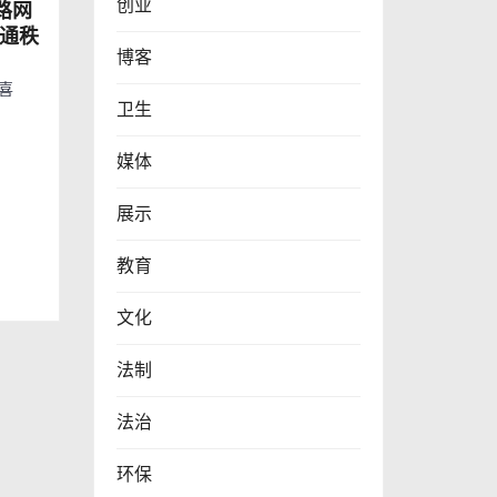
创业
路网
交通秩
博客
三喜
卫生
媒体
展示
教育
文化
法制
法治
环保