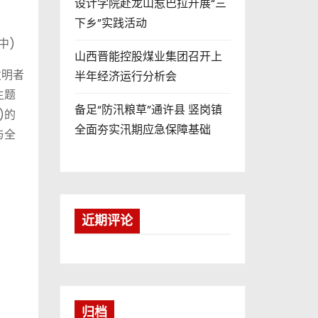
设计学院赴龙山惹巴拉开展“三
下乡”实践活动
中)
山西晋能控股煤业集团召开上
发明者
半年经济运行分析会
主题
备足“防汛粮草”通许县 竖岗镇
)的
全面夯实汛期应急保障基础
与全
近期评论
归档