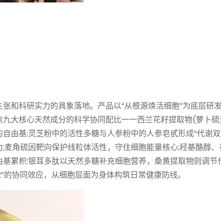
张和科研实力的具象落地。产品以“从根源焕活细胞”为底层研
九大核心天然成分的科学协同配比一一西兰花籽提取物(萝卜硫
自由基;灵芝粉中的活性多糖与人参粉中的人参皂甙形成“代谢双
;麦角硫因靶向保护线粒体活性，守住细胞能量核心;羟基酪醇、
由基累积:银耳多肽以天然多糖补充细胞营养，桑黄提取物则调节
>2”的协同效应，从细胞层面为身体构筑日常健康防线。