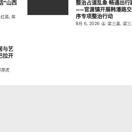
活”山西
整治占道乱象 畅通出行
——官渡镇开展韩潘路
序专项整治行动
红英, 厍
8月 6, 2026
梁三喜, 梁
居与艺
巴拉开
邹厚虎