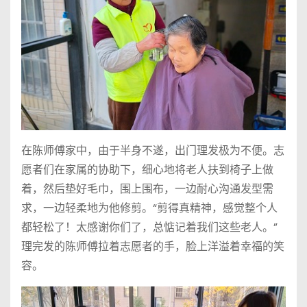
在陈师傅家中，由于半身不遂，出门理发极为不便。志
愿者们在家属的协助下，细心地将老人扶到椅子上做
着，然后垫好毛巾，围上围布，一边耐心沟通发型需
求，一边轻柔地为他修剪。“剪得真精神，感觉整个人
都轻松了！太感谢你们了，总惦记着我们这些老人。”
理完发的陈师傅拉着志愿者的手，脸上洋溢着幸福的笑
容。