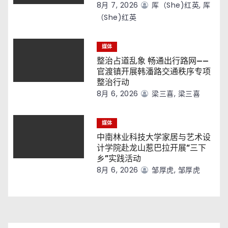
8月 7, 2026
厍（she)红英, 厍
（she)红英
媒体
整治占道乱象 畅通出行路网——
官渡镇开展韩潘路交通秩序专项
整治行动
8月 6, 2026
梁三喜, 梁三喜
媒体
中南林业科技大学家居与艺术设
计学院赴龙山惹巴拉开展“三下
乡”实践活动
8月 6, 2026
邹厚虎, 邹厚虎