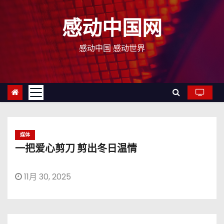
跳
至
感动中国网
内
容
感动中国 感动世界
媒体
一把爱心剪刀 剪出冬日温情
11月 30, 2025