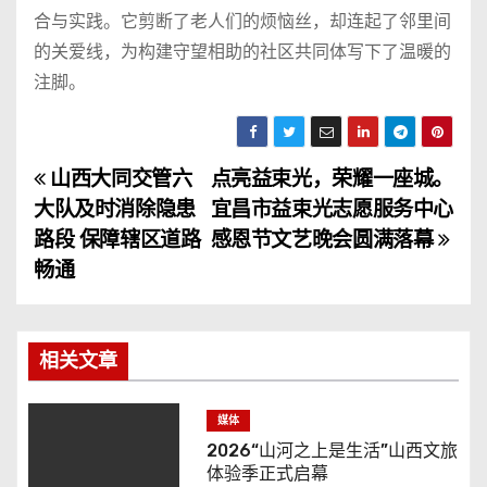
合与实践。它剪断了老人们的烦恼丝，却连起了邻里间
的关爱线，为构建守望相助的社区共同体写下了温暖的
注脚。
山西大同交管六
点亮益束光，荣耀一座城。
文
大队及时消除隐患
宜昌市益束光志愿服务中心
章
路段 保障辖区道路
感恩节文艺晚会圆满落幕
畅通
导
航
相关文章
媒体
2026“山河之上是生活”山西文旅
体验季正式启幕