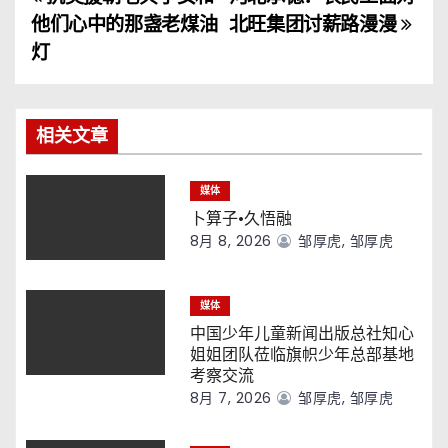
文
他们心中的那盏老煤油
北旺集团讨薪路漫漫
章
灯
导
航
相关文章
媒体
卜算子·久悟融
8月 8, 2026
邹厚虎, 邹厚虎
媒体
中国少年儿童新闻出版总社知心
姐姐团队莅临旗帜少年总部基地
考察交流
8月 7, 2026
邹厚虎, 邹厚虎