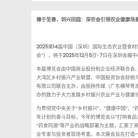
臻于至善，圳兴田园：深农会引领农业健康场
2025
第
14
届中国（深圳）国际生态农业暨食材博
会”），将于
2025
年
12
月
5
日-
7
日在深圳会展中
本届博览会由中国商业股份制企业经济联合会
大湾区乡村振兴产业联盟、中国投资协会财税
有限公司联合主办，由丽扬传媒（广东横琴粤
办的致力于大力发展乡村振兴农业产业与健康
为贯彻党中央关于“乡村振兴”、“健康中国”、
年计划的奋斗目标，今年的博览会以“打响食品安
“药食同源”等产业的战略部署为主题，汇聚了
业专家与投资者现场考查。本次展会旨在打造