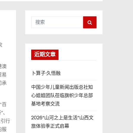
农
近期文章
港澳
卜算子·久悟融
贸易
司承
中国少年儿童新闻出版总社知
心姐姐团队莅临旗帜少年总部
基地考察交流
个百
”、
2026“山河之上是生活”山西文
吸引行
旅体验季正式启幕
的服