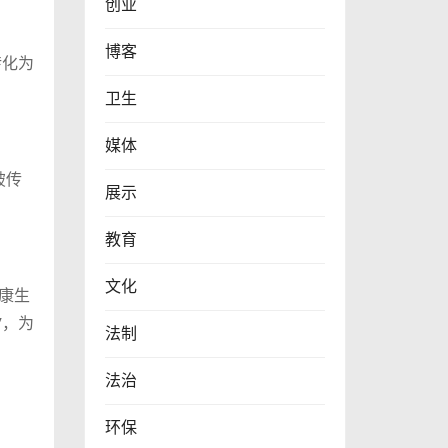
创业
博客
转化为
卫生
媒体
破传
展示
教育
文化
康生
”，为
法制
法治
环保