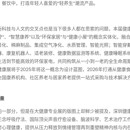
餐饮中，打造年轻人喜爱的“轻养生”潮流产品。
衡科技与人文的交叉点也是当下很多人都在思索的问题，本届健
”、“智慧康养”以及“环保家居”与“健康小屋”的概念实体化，融
日化、棉麻制品、集成空气净化、水质管理、智能光照；智能穿
器、康复机器人、适老装修、健康数据监测等系统、健康睡眠系
生活到节能高效的环保家电，共同构筑从一小到一老的全生命周
康展将于2025年将这一概念为设计蓝图，2026年打通从健康
全国康养机构、社区养老与居家养老提供一站式采购与技术解决
量
的一部分，但是在大健康专业展的版图上却鲜少被提及，深圳健
正念呼吸疗法、国际顶尖声音疗愈设备、脑波科学、艺术治疗工
讨心理健康，提供从压力释放到情绪管理再到重塑精神内核与内