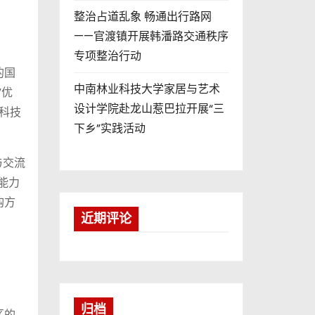
整治占道乱象 畅通出行路网
——官渡镇开展韩潘路交通秩序
专项整治行动
的国
中南林业科技大学家居与艺术
”优
设计学院赴龙山惹巴拉开展“三
科技
下乡”实践活动
与交流
能力
购方
近期评论
归档
区的