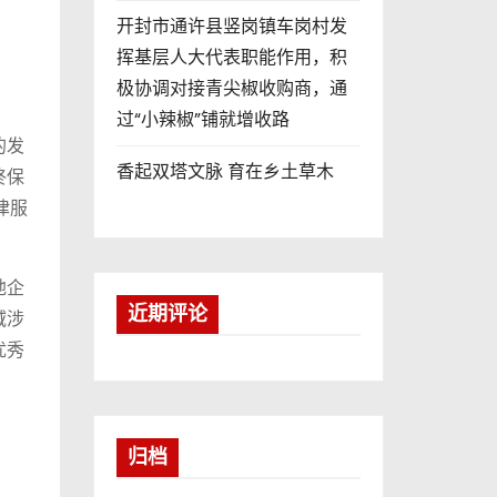
开封市通许县竖岗镇车岗村发
挥基层人大代表职能作用，积
极协调对接青尖椒收购商，通
过“小辣椒”铺就增收路
的发
香起双塔文脉 育在乡土草木
终保
律服
地企
近期评论
域涉
优秀
归档