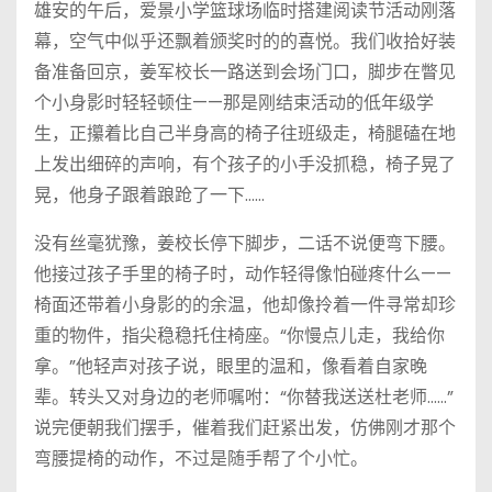
雄安的午后，爱景小学篮球场临时搭建阅读节活动刚落
幕，空气中似乎还飘着颁奖时的的喜悦。我们收拾好装
备准备回京，姜军校长一路送到会场门口，脚步在瞥见
个小身影时轻轻顿住——那是刚结束活动的低年级学
生，正攥着比自己半身高的椅子往班级走，椅腿磕在地
上发出细碎的声响，有个孩子的小手没抓稳，椅子晃了
晃，他身子跟着踉跄了一下……
没有丝毫犹豫，姜校长停下脚步，二话不说便弯下腰。
他接过孩子手里的椅子时，动作轻得像怕碰疼什么——
椅面还带着小身影的的余温，他却像拎着一件寻常却珍
重的物件，指尖稳稳托住椅座。“你慢点儿走，我给你
拿。”他轻声对孩子说，眼里的温和，像看着自家晚
辈。转头又对身边的老师嘱咐：“你替我送送杜老师……”
说完便朝我们摆手，催着我们赶紧出发，仿佛刚才那个
弯腰提椅的动作，不过是随手帮了个小忙。