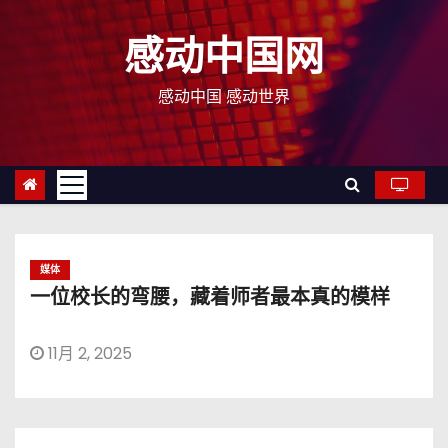
跳
至
感动中国网
内
容
感动中国 感动世界
媒体
一位校长的弯腰，藏着师者最本真的模样
11月 2, 2025