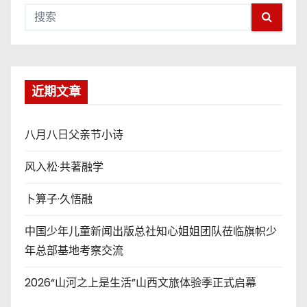
近期文章
八月八日父亲节小诗
风入松·共著融学
卜算子·久悟融
中国少年儿童新闻出版总社知心姐姐团队莅临旗帜少
年总部基地考察交流
2026“山河之上是生活”山西文旅体验季正式启幕