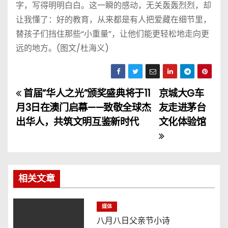
字，写得明明白白。这一瞬的感动，无关轰轰烈烈，却
让我懂了：好的教育，从来都是有人把爱藏在细节里，
替孩子们挡住那些“小重量”，让他们能更轻松地走向更
远的地方。(图文/杜海义)
首届“华人之光”颁奖盛典将于11
京城大G车
文
月3日在澳门启幕——致敬全球杰
友走进茅台
章
出华人，共筑文明互鉴新时代
文化体验馆
导
航
相关文章
媒体
八月八日父亲节小诗