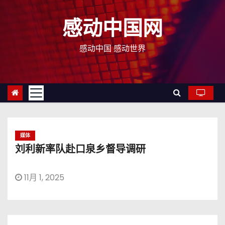
跳
至
感动中国网
内
容
感动中国 感动世界
媒体
刘利新率队赴口泉乡督导调研
11月 1, 2025