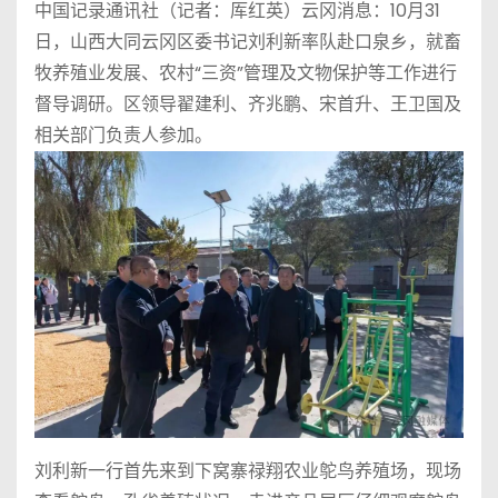
中国记录通讯社（记者：厍红英）云冈消息：10月31
日，山西大同云冈区委书记刘利新率队赴口泉乡，就畜
牧养殖业发展、农村“三资”管理及文物保护等工作进行
督导调研。区领导翟建利、齐兆鹏、宋首升、王卫国及
相关部门负责人参加。
刘利新一行首先来到下窝寨禄翔农业鸵鸟养殖场，现场