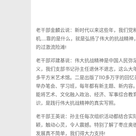
老干部金麟云说：新时代以来这些年，我们党
机……靠的是什么，就是弘扬了伟大的抗战精神
的过激流险滩!
老干部邓建基说：伟大抗战精神是中国人民弥
义，我们支部书记孙主任退休不退志，这么大年
多平方米艺术馆。二是出版了110多万字的回
举办笔会、学习班，每年都有新主题、新内容。
能将艺术、文化融入政治、经济、军事综合教
识，是践行伟大抗战精神的真实写照。
老干部王英说：孙主任每次组织活动都结合实际
颖，触动心灵，令人震撼。特别了解了枣庄奥
发展真不简单，我们得大力支持!