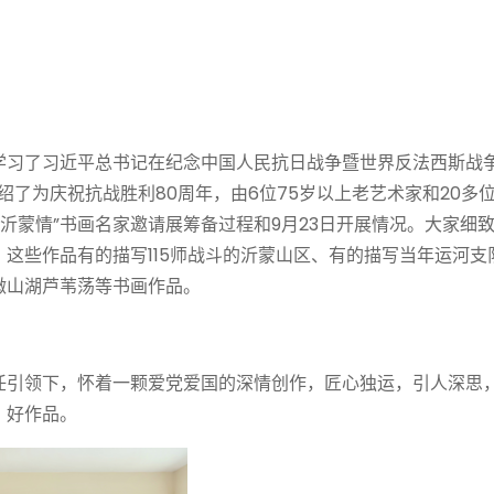
学习了习近平总书记在纪念中国人民抗日战争暨世界反法西斯战
绍了为庆祝抗战胜利80周年，由6位75岁以上老艺术家和20多
庆沂蒙情”书画名家邀请展筹备过程和9月23日开展情况。大家细
这些作品有的描写115师战斗的沂蒙山区、有的描写当年运河支
微山湖芦苇荡等书画作品。
任引领下，怀着一颗爱党爱国的深情创作，匠心独运，引人深思
、好作品。