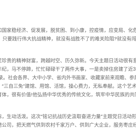
和国家稳经济、促发展，脱贫困、到小康，控疫情，应变局、化
，只要践行伟大抗战精神，就没有战胜不了的难关险阻?就没有
足珍贵的精神财富，跨越时空、历久弥新。今天主题日活动很有
纪，马不停蹄，忙忙碌碌干了两件大事，一是卖掉住房建了近30
忆录。社会各界、大中小学、省内外书画家、收藏家前来观瞻、参
“三自三免”建馆、用馆、活馆，操心费力，无私奉献。这个艺
育体，很有价值!他弘扬中华优秀的传统文化，筑牢中华民族的共
，生动活泼。这次“铭记抗战历史汲取奋进力量”主题党日活动
德公司，把天燃气供到农村千家万户、供到广大企业，服务枣庄