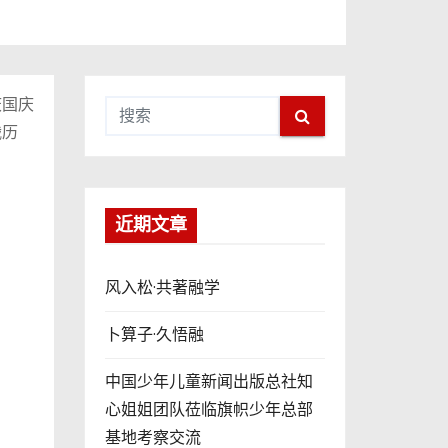
庆国庆
战历
近期文章
风入松·共著融学
卜算子·久悟融
中国少年儿童新闻出版总社知
心姐姐团队莅临旗帜少年总部
基地考察交流