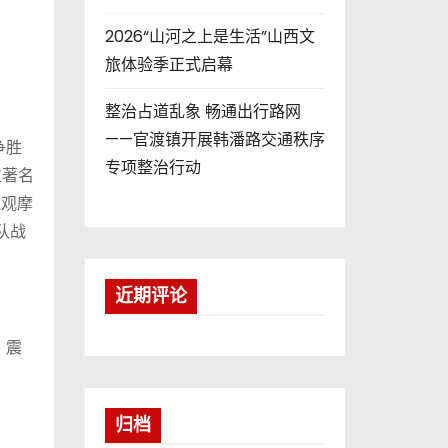
2026“山河之上是生活”山西文
旅体验季正式启幕
整治占道乱象 畅通出行路网
——官渡镇开展韩潘路交通秩序
争胜
专项整治行动
位著名
致观摩
队战
近期评论
，震
归档