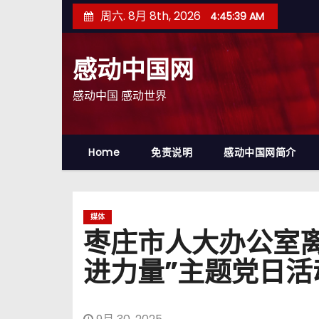
跳
周六. 8月 8th, 2026
4:45:40 AM
至
内
感动中国网
容
感动中国 感动世界
Home
免责说明
感动中国网简介
媒体
枣庄市人大办公室
进力量”主题党日活