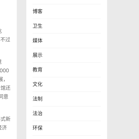
博客
卫生
危
闯不过
媒体
展示
意
教育
00
展，
文化
术馆还
同意
法制
法治
形式新
经济
环保