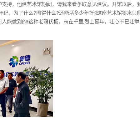
护支持，他建艺术馆期间，请我来看争取意见建议。开馆以后，
年纪，为了什么?图得什么?还能活多少年?他这座艺术馆将来只
人能做到的!这种老骥伏枥，志在千里;烈士暮年，壮心不已壮举