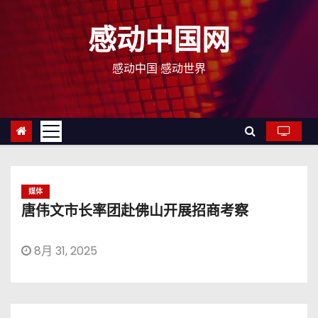
跳
至
感动中国网
内
容
感动中国 感动世界
媒体
唐伟文市长率团赴佛山开展招商考察
8月 31, 2025