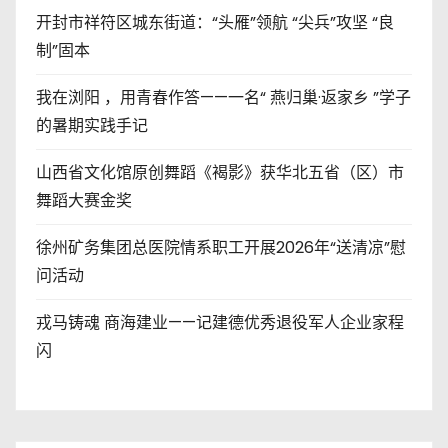
开封市祥符区城东街道：“头雁”领航 “尖兵”攻坚 “良
制”固本
我在浏阳 ，用青春作答——一名“ 燕归巢·返家乡 ”学子
的暑期实践手记
山西省文化馆原创舞蹈《褐影》获华北五省（区）市
舞蹈大赛金奖
徐州矿务集团总医院情系职工开展2026年“送清凉”慰
问活动
戎马铸魂 商海建业——记建德优秀退役军人企业家程
闪