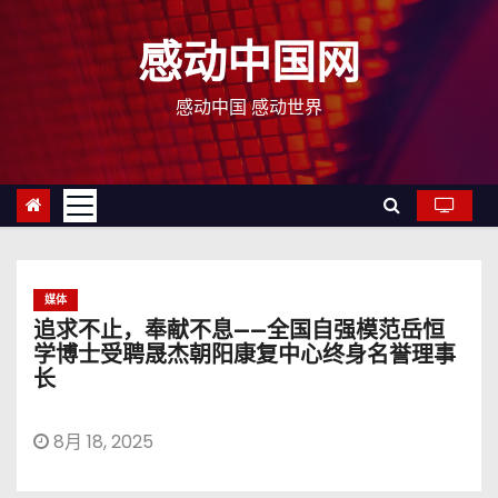
跳
至
感动中国网
内
容
感动中国 感动世界
媒体
追求不止，奉献不息——全国自强模范岳恒
学博士受聘晟杰朝阳康复中心终身名誉理事
长
8月 18, 2025