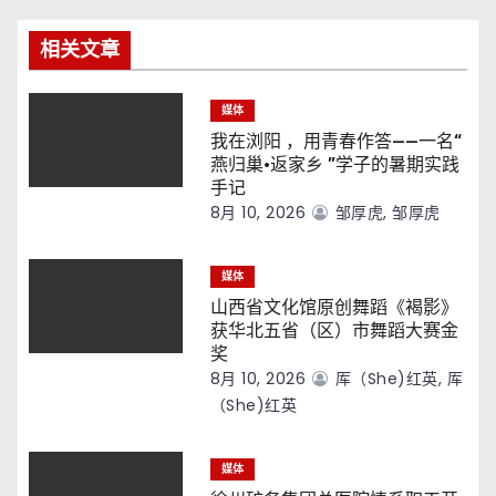
航
相关文章
媒体
我在浏阳 ，用青春作答——一名“
燕归巢·返家乡 ”学子的暑期实践
手记
8月 10, 2026
邹厚虎, 邹厚虎
媒体
山西省文化馆原创舞蹈《褐影》
获华北五省（区）市舞蹈大赛金
奖
8月 10, 2026
厍（she)红英, 厍
（she)红英
媒体