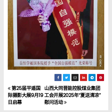
第25届平遥国
山西大同晋能控股煤业集团
文
际摄影大展9月19
工会开展2025年“夏送清凉”
章
日启幕
慰问活动
导