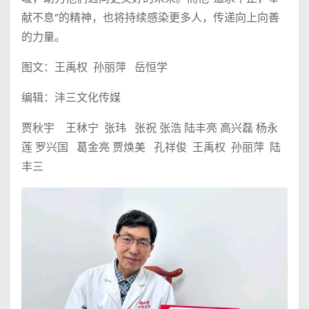
献不息”的精神，也将持续感染更多人，传递向上向善
的力量。
图文：王禹权 孙丽萍 岳恒学
编辑：沣三文化传媒
贾秋宇 王秫宁 张玮 张祝 张浩 陆丰亮 高兴磊 杨永
莲 罗兴国 葛金亮 贾焕美 孔祥俊 王禹权 孙丽萍 陆
丰三