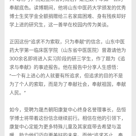
奉献底色。读博期间，他将山东中医药大学颁发的优秀
博士生奖学金全额捐赠给三名家庭困难、身有残疾却好
学上进的研究生，这一善举在校园内传为美谈。
正因这份“追求不为索取，只为奉献”的信念，山东中医
药大学第一临床医学院（山东省中医医院）曾邀请他为
300余名即将进入实习阶段的研三学生，作了题为《追
求与奉献》的事迹报告。他在报告中分享人生感悟：
“一个有上进心的人就要有所追求，但追求的目的不是
为了个人的索取，而是为了奉献社会，奉献祖国，奉献
人民。”
如今，受聘为晟杰朝阳康复中心终身名誉理事长，岳恒
学博士将带着这份信念继续前行。相信在他的引领下，
康复中心定能为更多特殊儿童及其家庭带去希望与温
暖，助力他们迈向更美好的未来。而他“追求不止，奉