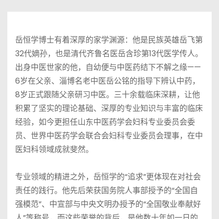
岳恒学博士有着深厚的家学渊源：他是民族英雄岳飞第
32代嫡孙，也是清代齐鲁名医岳含珍第13代医学传人。
出身中医世家的他，自幼便与中医药结下不解之缘——
6岁在父亲、淄博名老中医岳公铭的指导下辨认中药，
8岁正式跟随父亲研习中医。三十余载临床深耕，让他
积累了坚实的理论基础、深厚的专业知识与丰富的临床
经验，如今更担任山东中医药学会妇科专业委员会委
员、世界中医药学会联合会妇科专业委员会理事，在中
医妇科领域成就斐然。
专业领域的精进之外，岳恒学的“追求”更体现在对社会
责任的践行。他先后荣获国务院人事部授予的“全国自
强模范”、中宣部与中央文明办授予的“全国敬业奉献好
人”等称号，而这些荣誉的背后，是他数十年如一日的