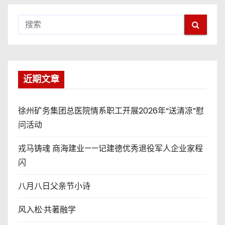
近期文章
徐州矿务集团总医院情系职工开展2026年“送清凉”慰
问活动
戎马铸魂 商海建业——记建德优秀退役军人企业家程
闪
八月八日父亲节小诗
风入松·共著融学