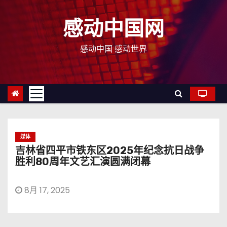
跳
至
感动中国网
内
容
感动中国 感动世界
媒体
吉林省四平市铁东区2025年纪念抗日战争
胜利80周年文艺汇演圆满闭幕
8月 17, 2025