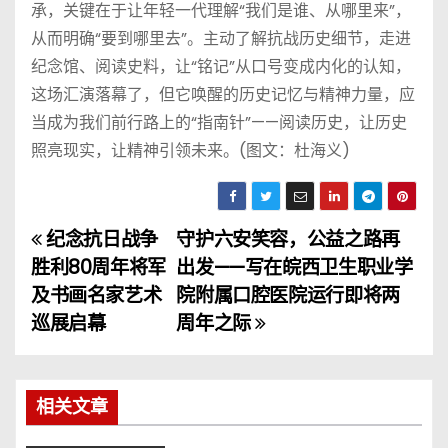
承，关键在于让年轻一代理解“我们是谁、从哪里来”，
从而明确“要到哪里去”。主动了解抗战历史细节，走进
纪念馆、阅读史料，让“铭记”从口号变成内化的认知，
这场汇演落幕了，但它唤醒的历史记忆与精神力量，应
当成为我们前行路上的“指南针”——阅读历史，让历史
照亮现实，让精神引领未来。(图文：杜海义)
纪念抗日战争
守护六安笑容，公益之路再
文
胜利80周年将军
出发——写在皖西卫生职业学
章
及书画名家艺术
院附属口腔医院运行即将两
巡展启幕
周年之际
导
航
相关文章