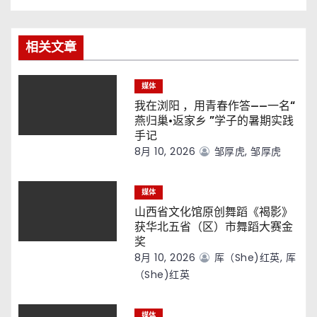
导
航
相关文章
媒体
我在浏阳 ，用青春作答——一名“
燕归巢·返家乡 ”学子的暑期实践
手记
8月 10, 2026
邹厚虎, 邹厚虎
媒体
山西省文化馆原创舞蹈《褐影》
获华北五省（区）市舞蹈大赛金
奖
8月 10, 2026
厍（she)红英, 厍
（she)红英
媒体