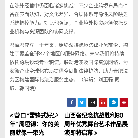
在涉外经营中仍面临诸多挑战：不少企业跨境布局尚停
留在表面认知，对文化差异、合规体系等隐性风险缺乏
系统把控能力。对此他强调，企业境外投资必须依托专
业机构与资深团队的协同支撑。
君泽君成立三十年来，始终深耕跨境法律业务前沿，构
建了覆盖全球87个地区的服务网络。未来我们将持续
依托跨境领域专业积淀，联动港澳及国际资源网络，为
安徽企业全球化布局提供全周期法律护航，助力合肥法
务区构建国际化法治服务生态。（编辑：刘玉磊 责
编：韩同瑞）
营口 “雷锋式好少
山西省纪念抗战胜利80
文
年” 周垣锦：你的美
周年优秀舞台艺术作品展
章
丽就像一束光
演即将启幕