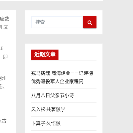
供应数
礼文
5
近期文章
，即
戎马铸魂 商海建业——记建德
朔州
优秀退役军人企业家程闪
庙、
八月八日父亲节小诗
。
风入松·共著融学
原古
卜算子·久悟融