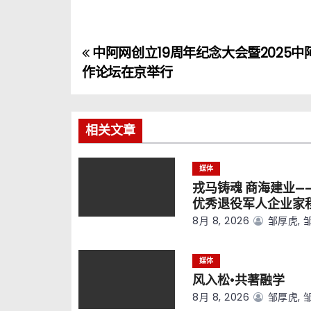
中阿网创立19周年纪念大会暨2025中
文
作论坛在京举行
章
导
相关文章
航
媒体
戎马铸魂 商海建业—
优秀退役军人企业家
8月 8, 2026
邹厚虎, 
媒体
风入松·共著融学
8月 8, 2026
邹厚虎, 