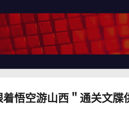
跟着悟空游山西＂通关文牒