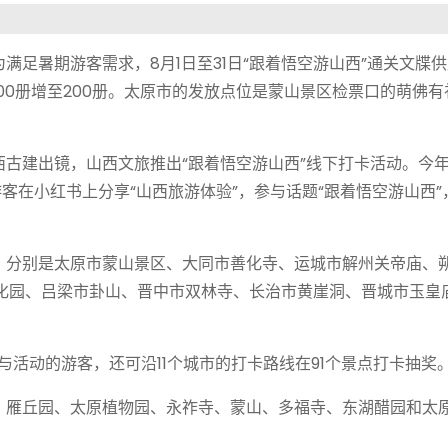
足暑期游客需求，8月1日至31日“跟着悟空游山西”通关文牒
00册增至200册。太原市的发放点位是蒙山景区检票口的萌佛有
古建出镜，山西文旅推出“跟着悟空游山西”线下打卡活动。今年
客在小红书上分享“山西旅游体验”，参与话题“跟着悟空游山西”
1市，分别是太原市蒙山景区、大同市善化寺、运城市解州关帝庙、
文化园、吕梁市卦山、晋中市双林寺、长治市黄崖洞、晋城市玉皇
与活动的游客，还可沿11个城市的打卡路线在91个景点打卡抽奖
、雁丘园、太原植物园、永祚寺、蒙山、多福寺、东湖醋园和太