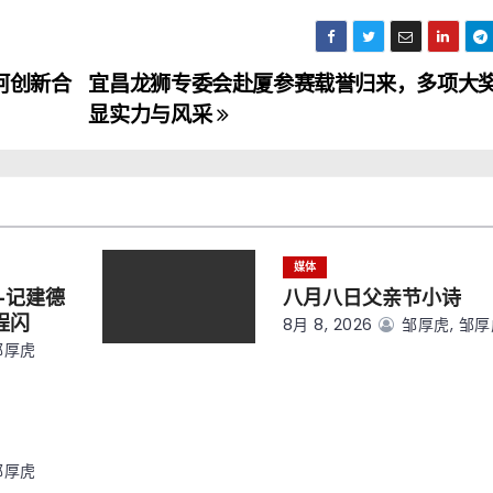
阿创新合
宜昌龙狮专委会赴厦参赛载誉归来，多项大
显实力与风采
媒体
—记建德
八月八日父亲节小诗
程闪
8月 8, 2026
邹厚虎, 邹
邹厚虎
邹厚虎