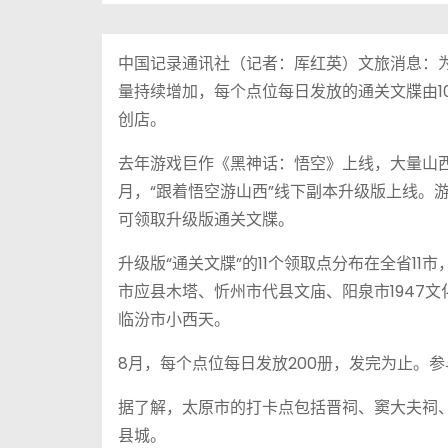
中国记录通讯社（记者：厍红英）文旅消息：为满
量持续增加，每个点位每日发放的通关文牒由1
创店。
去年游戏巨作《黑神话：悟空》上线，大量山西
月，“跟着悟空游山西”线下副本升级版上线。游
可领取升级版通关文牒。
升级版“通关文牒”的11个领取点分布在全省1
市应县木塔、忻州市代县文庙、阳泉市1947
临汾市小西天。
8月，每个点位每日发放200册，发完为止。参
据了解，太原市的打卡点包括晋祠、窦大夫祠
县城。