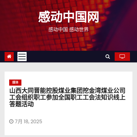
跳
至
感动中国网
内
容
感动中国 感动世界
媒体
山西大同晋能控股煤业集团挖金湾煤业公司
工会组织职工参加全国职工工会法知识线上
答题活动
7月 18, 2025