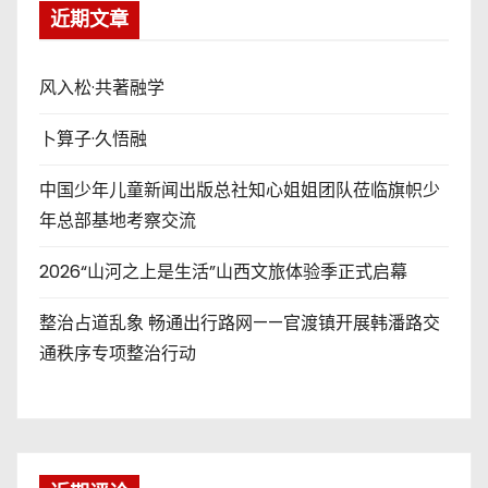
近期文章
风入松·共著融学
卜算子·久悟融
中国少年儿童新闻出版总社知心姐姐团队莅临旗帜少
年总部基地考察交流
2026“山河之上是生活”山西文旅体验季正式启幕
整治占道乱象 畅通出行路网——官渡镇开展韩潘路交
通秩序专项整治行动