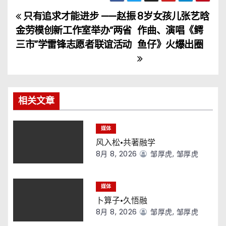
只有追求才能进步 ——赵振
8岁女孩儿张艺晗
文
金劳模创新工作室举办“两省
作曲、演唱《鳄
章
三市”学雷锋志愿者联谊活动
鱼仔》火爆出圈
导
航
相关文章
媒体
风入松·共著融学
8月 8, 2026
邹厚虎, 邹厚虎
媒体
卜算子·久悟融
8月 8, 2026
邹厚虎, 邹厚虎