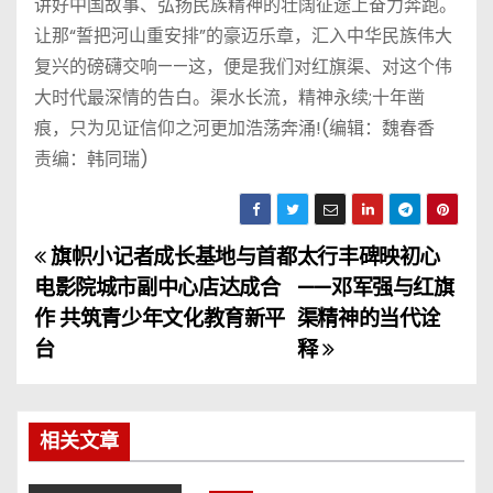
讲好中国故事、弘扬民族精神的壮阔征途上奋力奔跑。
让那“誓把河山重安排”的豪迈乐章，汇入中华民族伟大
复兴的磅礴交响——这，便是我们对红旗渠、对这个伟
大时代最深情的告白。渠水长流，精神永续;十年凿
痕，只为见证信仰之河更加浩荡奔涌!(编辑：魏春香
责编：韩同瑞)
旗帜小记者成长基地与首都
太行丰碑映初心
文
电影院城市副中心店达成合
——邓军强与红旗
章
作 共筑青少年文化教育新平
渠精神的当代诠
台
释
导
航
相关文章