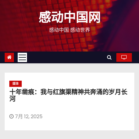
跳
至
感动中国网
内
容
感动中国 感动世界
媒体
十年凿痕：我与红旗渠精神共奔涌的岁月长
河
7月 12, 2025