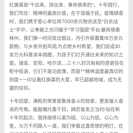
红旗渠是“干出来、拼出来、拿命换来的”。十年践行，
我们笃信：精神的最高价值，在于造福于民。疫情肆虐
时，我们携手爱心单位将7000余元物资送至“白衣战
士”手中，让奉献之光闪耀于“学习强国”平台;暴雨侵袭
林州，我们第一时间发出倡议，内引外联募集18万余元
款物，与乡亲共担风雨;为点燃乡村希望，我们促成30
余万元科普读本捐赠，为孩子们打开通往未来的知识之
窗。瑞金、安阳、哈尔滨……三十八封沉甸甸的感谢信在
柜中低语，它们不是功勋簿，而是**精神温度最真切的
刻度——印证着红旗渠的大爱，早已超越地域，成为无
疆的信仰。
十年回望，满柜的荣誉是集体奋斗的勋章，更是催人奋
进的号角。殷殷嘱托重千钧，踔厉奋发正当时!站在新
十年的起点，我将继续以渠为砚、以山为纸、以心为
笔，与万千同路人一道，我们举着这盏思想的明灯，在