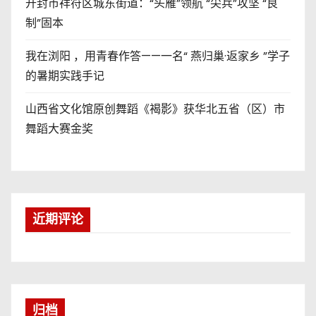
开封市祥符区城东街道：“头雁”领航 “尖兵”攻坚 “良
制”固本
我在浏阳 ，用青春作答——一名“ 燕归巢·返家乡 ”学子
的暑期实践手记
山西省文化馆原创舞蹈《褐影》获华北五省（区）市
舞蹈大赛金奖
近期评论
归档