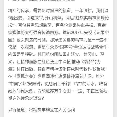
精神的传承，需要与时俱进的航道。十年深耕，我们以
“走出去，引进来”为开山利斧。两届“红旗渠精神高峰论
坛”，百位智者思想激荡，百名企业家热血共振，百余
家媒体将太行强音传遍四方。犹记2017年央视《记录中
国》镜头聚焦的时刻，那穿透荧幕的精神力量——这不
仅是一次报道，更是与众多“国字号”单位达成战略合作
的重要里程碑。我们组织团队重走延安、井冈山、遵
义，让精神血脉在红色沃土中深植;推动《筑梦的力
量》付梓出版，将百年精神谱系铸成时代教科书;当我
在《发现之美》栏目阐述红旗渠精神深刻内涵，推介
“中国字都”安阳时，更感肩上千钧：精神的活水，唯有
融入时代大潮，方能滋养万千心田——这，不正是领袖
期许的传承之道么?
以行证道：将精神丰碑立在人民心间