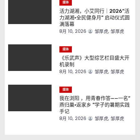
媒体
活力湖湘，小艾同行｜2026“活
力湖湘·全民健身月” 启动仪式圆
满落幕
8月 10, 2026
邹厚虎, 邹厚虎
媒体
《乐武声》大型综艺栏目盛大开
机录制
8月 10, 2026
邹厚虎, 邹厚虎
媒体
我在浏阳 ，用青春作答——一名“
燕归巢·返家乡 ”学子的暑期实践
手记
8月 10, 2026
邹厚虎, 邹厚虎