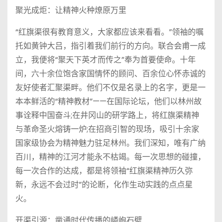
聚光成炬：让精神火种燎原万里
“红旗渠很有教育意义，大家都应该来看看。”领袖的嘱
托如黄钟大吕，指引着我们前行的方向。联合会甫一成
立，我便将“聚天下英才而传之”奉为首要使命。十年
间，六十余位饱含家国情怀的顾问、百余位心怀赤诚的
友好使者汇聚渠畔。他们不仅是名录上的名字，更是一
本本鲜活的“精神教材”——在国际论坛，他们以林州故
事诠释中国奋斗;在井冈山的研学路上，将红旗渠精神
与革命圣火熔铸一炉;在招商引智的现场，吸引十余家
国家级协会为精神魅力驻足林州。我们深知，唯有广纳
百川，精神的江河才能永不枯竭。每一次思想的碰撞，
每一次合作的达成，都是将领袖“红旗渠精神历久弥
新，永远不会过时”的论断，化作生动实践的点点星
火。
开渠引源：凿通时代传播的嶙峋石壁